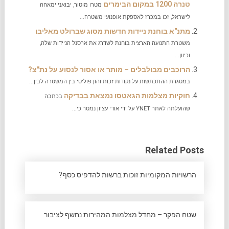
טנרה 1200 במקום הבימרים
מטרו מוטור, יבואני ימאהה
לישראל, זכו במכרז לאספקת אופנועי משטרה...
מתנ"א בוחנת ניידות חדשות מסוג שברולט מאליבו
משטרת התנועה הארצית בוחנת לשדרג את ארסנל הניידות שלה,
וכיוון...
הרוכבים מבולבלים – מותר או אסור לנסוע על נת"צ?
במסגרת ההתכתשות על נקודות זכות והון פוליטי בין המשטרה לבין...
חוקיות מצלמות הגאטסו נמצאת בבדיקה
בכתבה
שהועלתה לאתר YNET על ידי אודי עציון נמסר כי...
Related Posts
הרשויות המקומיות זוכות ברשות להדפיס כסף?
שטח הפקר – מחדל מצלמות המהירות נחשף לציבור