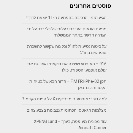
פוסטים אחרונים
הגיע הזמן: הרכיבה בהפתעה ה-11 יוצאת לדרך!
מניעת הונאות העברת בעלות של כלי רכב על ידי
הגדרה חדשה באתר הממשלתי
על ביטוח נסיעות לחו"ל וכל מה שקשור להשכרת
אופנועים בחו"ל
916 – האופנוע ששינה את דוקאטי ואולי גם את
עולם אופנועי הספורט כולו
תקן FIM FRHPhe-02 – הדור הבא של בטיחות
הקסדות כבר כאן
למה רוכבי אופנועים מדביקים X על הפנס הקדמי?
מצלמות הגאטסו הכתומות נצבעות בצבע צהוב
עוד מכונית מעופפת, בערך – XPENG Land
Aircraft Carrier