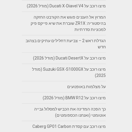
מיצו רוכב על Ducati X-Diavel V4 (מודל 2026)
המרוץ אל העננים פוגש את הקורבט החזקה
בהיסטוריה: ZR1X שוברת את שיא פייקס פיק
למכוניות סדרתיות
הגדלת ראש 2 – צביעת דחלילים עתיקים בצהוב
חדש
מיצו רוכב על Ducati DesertX (מודל 2026)
מיצו רוכב על Suzuki GSX-S1000GX (מודל
2025)
על מצלמות באופנועים
מיצו רוכב על BMW R12 (מודל 2026)
כך הפכה המדינה את הכביש למסלול גבייה
אוטומטי (ואנחנו הכספומטים)
מיצו רוכב עם קסדת Caberg GP01 Carbon