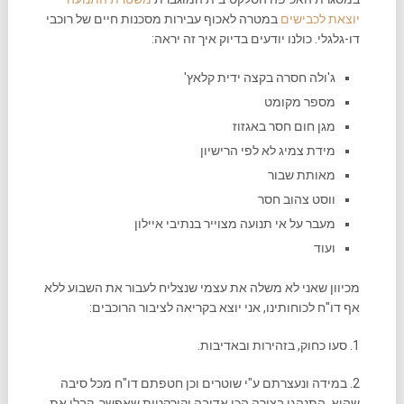
יוצאת לכבישים
במטרה לאכוף עבירות מסכנות חיים של רוכבי
דו-גלגלי. כולנו יודעים בדיוק איך זה יראה:
ג'ולה חסרה בקצה ידית קלאץ'
מספר מקומט
מגן חום חסר באגזוז
מידת צמיג לא לפי הרישיון
מאותת שבור
ווסט צהוב חסר
מעבר על אי תנועה מצוייר בנתיבי איילון
ועוד
מכיוון שאני לא משלה את עצמי שנצליח לעבור את השבוע ללא
אף דו"ח לכוחותינו, אני יוצא בקריאה לציבור הרוכבים:
1. סעו כחוק, בזהירות ובאדיבות.
2. במידה ונעצרתם ע"י שוטרים וכן חטפתם דו"ח מכל סיבה
שהיא, התנהגו בצורה הכי אדיבה וקורקטית שאפשר. קבלו את