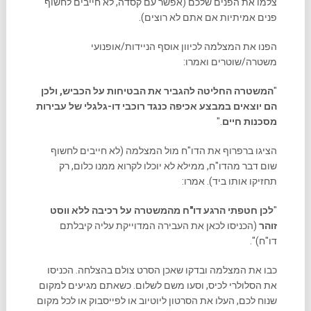
צלמו את הפנים שלכם (אפשר עם קסדה, לא חייבים לחשוף
פנים אמיתיות אם אתם לא רוצים).
הפנו את המצלמה לכיוון אוסף הניידות/אופנועי
משטרה/שוטרים ואמרו:
"
המשטרה החליטה להגביר את הבטיחות על הכביש, ולכן
הם יוצאים במבצע אכיפה כנגד רוכבי דו-גלגלי של עבירות
מסכנות חיים
."
הציגו ברפרוף את הדו"ח מול המצלמה (לא חייבים לחשוף
שום דבר מהדו"ח, ממילא לא יוכלו לקרוא ממנו כלום, רק
תחזיקו אותו ביד). אמרו:
"
לכן חטפתי הרגע דו"ח מהמשטרה על רכיבה ללא ווסט
זוהר
(הכניסו לכאן את העבירה המדוייקת עליה קיבלתם
דו"ח)".
כבו את המצלמה ובדקו שאכן הסרט צולם בהצלחה. הכניסו
את הסלולרי לכיס, וסעו משם לשלום. כשאתם מגיעים למקום
שנוח לכם, העלו את הסרטון ליוטיוב או לפייסבוק או לכל מקום