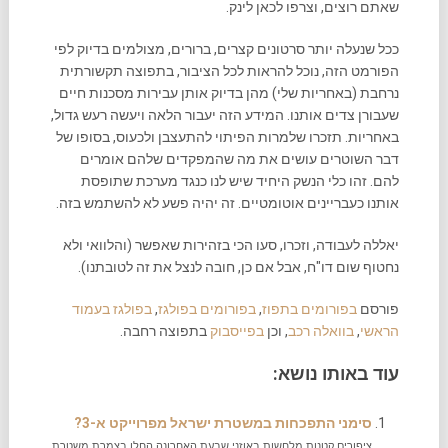
שאתם רוצים, וצרפו לכאן לינק.
ככל שנעלה יותר סרטונים קצרים, ברורים, מצולמים בדיוק לפי
הפורמט הזה, נוכל להראות לכל הציבור, בתפוצה תקשורתית
נרחבת (באחריות שלי) מהן בדיוק אותן עבירות מסכנות חיים
שעבורן צדים אותנו. המידע הזה יעבור הלאה ויעשה רעש גדול,
באחריות. תזכרו שלמרות הפיתוי להתעצבן ולכעוס, בסופו של
דבר השוטרים עושים את מה שהמפקדים שלהם אומרים
להם. זהו כלי הנשק היחיד שיש לנו כנגד מערכת שתופסת
אותנו כעבריינים אוטומטיים. זה יהיה פשע לא להשתמש בזה.
יאללה לעבודה, וזכרו, סעו הכי בזהירות שאפשר (והלוואי ולא
נחטוף שום דו"ח, אבל אם כן, חובה לנצל את זה לטובתנו).
פורסם
בפורומים בתפוז
,
בפורומים בפולגז
,
בפולגז בעמוד
הראשי
,
בוואלה רכב
, וכן
בפייסבוק
בתפוצה רחבה.
עוד באותו נושא:
סימני התפכחות במשטרת ישראל מפרוייקט א-3?
ציפורים קטנות מלחשות באוזני שבעת האחרונה החלו בצמרת משטרת