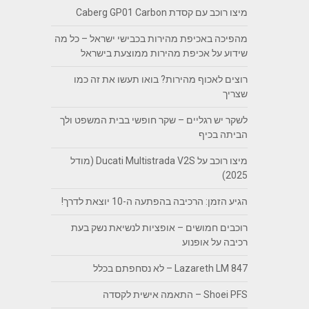
מיצו רוכב עם קסדת Caberg GP01 Carbon
מהפיכה באכיפת מהירות בכבישי ישראל – כל מה
שידוע על אכיפת מהירות ממוצעת בישראל
רוצים לאכוף מהירות? בואו תעשו את זה כמו
שצריך
לשקר יש רגליים – שקר חופשי בבית המשפט ולך
הביתה בכיף
מיצו רוכב על Ducati Multistrada V2S (מודל
2025)
הגיע הזמן: הרכיבה בהפתעה ה-10 יוצאת לדרך!
רוכבים חמושים – אופציות לנשיאת נשק בעת
רכיבה על אופנוע
Lazareth LM 847 – לא נסחפתם בכלל
Shoei PFS – התאמה אישית לקסדה