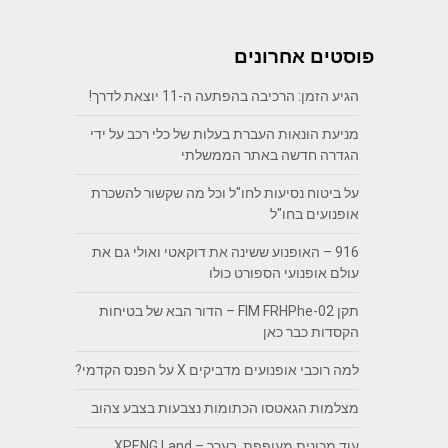
פוסטים אחרונים
הגיע הזמן: הרכיבה בהפתעה ה-11 יוצאת לדרך!
מניעת הונאות העברת בעלות של כלי רכב על ידי
הגדרה חדשה באתר הממשלתי
על ביטוח נסיעות לחו"ל וכל מה שקשור להשכרת
אופנועים בחו"ל
916 – האופנוע ששינה את דוקאטי ואולי גם את
עולם אופנועי הספורט כולו
תקן FIM FRHPhe-02 – הדור הבא של בטיחות
הקסדות כבר כאן
למה רוכבי אופנועים מדביקים X על הפנס הקדמי?
מצלמות הגאטסו הכתומות נצבעות בצבע צהוב
עוד מכונית מעופפת, בערך – XPENG Land