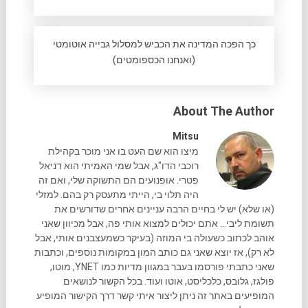
כך הפכה המדינה את הכביש למסלול גבייה אוטומטי
(ואנחנו הכספומטים)
About The Author
Mitsu
מיצו הוא שם העט בו אני מוכר בקהילת
רוכבי הדו"ג, אבל שמי האמיתי הוא דניאל
פטרי. אופנועים הם התשוקה שלי, ואם זה
היה תלוי בי, הייתי מתעסק רק בהם. למזלי
(או שלא) יש לי בחיים הרבה עניינים אחרים שדורשים את
תשומת ליבי... אתם יכולים למצוא אותי פה, אבל מכיוון שאני
אוהב לכתוב כשעולה בי המוזה (בעיקר כשמעצבנים אותי, אבל
לא רק), אז יוצא שאני גם כותב המון במקומות נוספים, וכתבות
שאני כתבתי פורסמו בעבר במגוון מדיות כמו YNET, מוטו,
פולגז, גלובס, כלכליסט, אוטו ועוד. בכל הקשור לנושאים
המופיעים באתר זה ניתן ליצור איתי קשר דרך הקישור המופיע