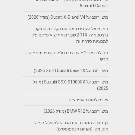
Aircraft Carrier
מיצו רוכב על Ducati X-Diavel V4 (מודל 2026)
המרוץ אל העננים פוגש את הקורבט החזקה
בהיסטוריה: ZR1X שוברת את שיא פייקס פיק
למכוניות סדרתיות
הגדלת ראש 2 – צביעת דחלילים עתיקים בצהוב
חדש
מיצו רוכב על Ducati DesertX (מודל 2026)
מיצו רוכב על Suzuki GSX-S1000GX (מודל
2025)
על מצלמות באופנועים
מיצו רוכב על BMW R12 (מודל 2026)
כך הפכה המדינה את הכביש למסלול גבייה
אוטומטי (ואנחנו הכספומטים)