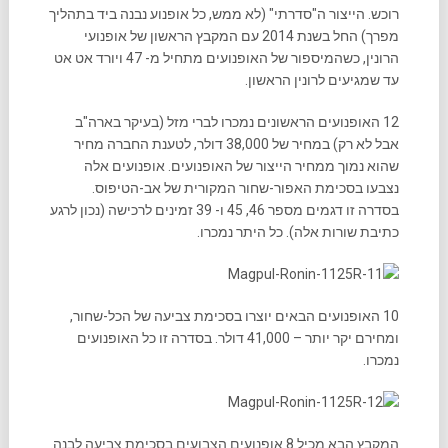
רוכש. הייצור ה"סדרתי" (לא ממש, כל אופנוע נבנה ביד בתהליך
מפרך) החל בשנת 2014 עם המקבץ הראשון של אופנועי
הרונין, כשהמיספור של האופנועים מתחיל מ- 47 ויורד אט אט
עד שמגיעים לרונין הראשון.
12 האופנועים הראשונים נמכרו לברי מזל (בעיקר בארה"ב
אבל לא רק) במחיר של 38,000 דולר, לטענת החברה מחיר
שהוא נמוך ממחיר הייצור של האופנועים. אופנועים אלה
נצבעו בסכימת האפור-שחור המקורית של אב-הטיפוס.
בסדרה זו דגמים מספר 46, 45 ו- 39 זמינים לרכישה (נכון לרגע
כתיבת שורות אלה). כל היתר נמכרו.
10 האופנועים הבאים יוצרו בסכימת צביעה של הכל-שחור,
ומחירם יקר יותר – 41,000 דולר. בסדרה זו כל האופנועים
נמכרו.
המקבץ הבא מכיל 8 אופנועים הצבועים בסכימת צביעה לבנה.