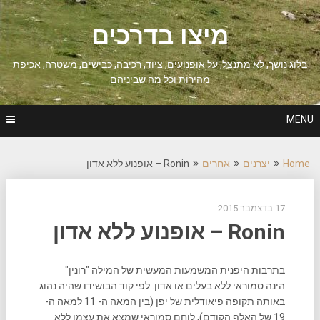
Ski
t
מיצו בדרכים
conten
בלוג נושך, לא מתנצל, על אופנועים, ציוד, רכיבה, כבישים, משטרה, אכיפת
מהירות וכל מה שביניהם
MENU
Home
יצרנים
אחרים
Ronin – אופנוע ללא אדון
17 בדצמבר 2015
Ronin – אופנוע ללא אדון
בתרבות היפנית המשמעות המעשית של המילה "רונין"
הינה סמוראי ללא בעלים או אדון. לפי קוד הבושידו שהיה נהוג
באותה תקופה פיאודלית של יפן (בין המאה ה- 11 למאה ה-
19 של האלף הקודם), לוחם סמוראי שמצא את עצמו ללא