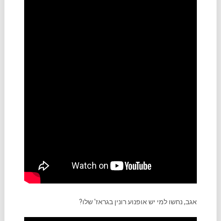
אגב, נחשו למי יש אופנוע רונין בגראז' שלו?