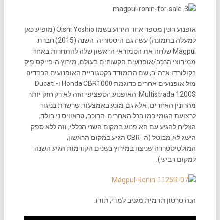
אופנוע רונין מספר אחד הידוע בשמו Oishi Yoshio (מופיע כאן
למעלה בתמונה) עשה גם היסטוריה. השנה (2015) חברת
Magpul שלחה את הסמוראי הראשון שלה להתחרות באחד
ממירוצי הרכב/אופנועים הקשוחים בעולם, מירוץ ה-פייקס פיק
בקולורדו ארה"ב, שם התמודד בקטגוריית האופנועים הכבדים
מול אופנועים אחרים כדוגמת Honda CBR1000 ו- Ducati
Multistrada 1200S. האופנוע הספציפי הזה לא רק חזק יותר
מהרונין האחרים, אלא גם מונע באמצעות שרשרת בניגוד
לרצועת הגומי כמו בכל האחרים. הרוכב, טראוויס ניובולד,
הצליח להגיע עם האופנוע במקום השני הכללי, וזה ללא ספק
הישג לא מבוטל (ה- CBR הגיע במקום הראשון,
המולטיסטרדה שניצח במירוץ בשנים הקודמות הגיע השנה
למקום רביעי).
הנה סרטון תדמית מגניב למדי, תודו: