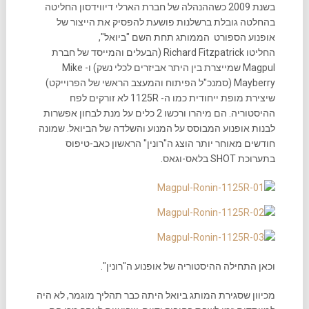
בשנת 2009 כשההנהלה של חברת הארלי דיווידסון החליטה
בהחלטה גובלת ברשלנות פושעת להפסיק את הייצור של
אופנוע הספורט הממותג תחת השם "ביואל",
החליטו Richard Fitzpatrick (הבעלים והמייסד של חברת
Magpul שמייצרת בין היתר אביזרים לכלי נשק) ו- Mike
Mayberry (סמנכ"ל הפיתוח והמעצב הראשי של הפרוייקט)
שיצירת מופת ייחודית כמו ה- 1125R לא זורקים לפח
ההיסטוריה. הם מיהרו ורכשו 2 כלים על מנת לבחון אפשרות
לבנות אופנוע המבוסס על המנוע והשלדה של הביואל. שמונה
חודשים מאוחר יותר הוצג ה"רונין" הראשון כאב-טיפוס
בתערוכת SHOT בלאס-וגאס.
וכאן התחילה ההיסטוריה של אופנוע ה"רונין".
מכיוון שסגירת המותג ביואל היתה כבר תהליך מוגמר, לא היה