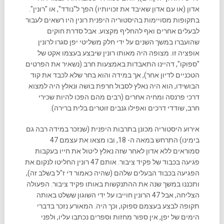
אדון (או עם אדון שאיבד את זכויותיו) הפך ל"נודד", או "רונין".
בתקופות מסויימות בהיסטוריה היפנית רונין היו רשאים לעבור
לבעלים אחרים ואף להחליף מקצוע. אבל סדרת חוקים
שהועברו במשך השנים על ידי חלק משליטי יפן סגרו לרונין
אופציה זו. מצופה היה מאותו רונין שיבצע בעצמו אקט של
"ספוקו", דהיינו התאבדות באמצעות חרב (נשאיר את הפרטים
הטכניים לדיון אחר), אך במידה והוא בחר שלא לכבד את קוד
הבושידו, הוא היה נאלץ לסבול חרפת בושה ונאלץ היה למצוא
דרכי פרנסה ומחיה אחרים (רבים מהם הפכו להיות שכירי
חרב, שודדי דרכים ואפילו גנבים זוטרים בלית ברירה).
אירוע היסטוריה מכונן בתרבות היפנית (שנזכר במידה רבה גם
בימינו) התרחש במאה ה- 18, ובו מצאו את עצמם 47
סמוראים ללא אדון לאחר שזה נאלץ ליטול את חייו בעקבות
פגיעה בכבוד של פקיד ציבור. אותם 47 רונין החליטו לנקום את
הפגיעה בכבוד הבעלים שלהם (שהיה כאמור די ז"ל בשלב זה),
ותכננו במשך שנה את ההתנקשות באותו פקיד ציבור. הפעולה
הצליחה, אבל 47 הרונין חוייבו על ידי השוגון ששלט באותה
תקופה לבצע בעצמם ספוקו, וכך היה. המאורע נזכר בדברי
הימים של יפן, אין ספור מחזות וספרים נכתבו עליו, ולפני