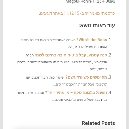
פרסמתי מאמר זה ב- 11.12.15 באתר דוגיגים
.
עוד באותו נושא:
Who's the Boss?
האומה האמריקאית סופגת ביקורת בשנים
האחרונות, ואפילו לפני זה, על...
קנה קטנוע, קבל ביטוח חובה בחינם לשנה
חברת
אלבר-מוטו, חברת הליסינג ויבואנית מותג האופנועים "דיאלים" הדרום
קוריאני, יצאה...
מה עושים כשיורד גשם?
יש שיר כזה. רוב הרוכבים יענו
"נרטבים". אבל חבורת הרוכבים הרוסים...
חשמל בלגונה סקה – מי מהיר יותר?
העובדה שיותר ויותר
כלי רכב חשמליים נעים על כבישי העולם...
Related Posts