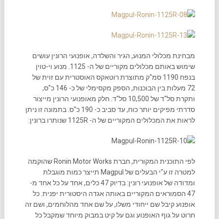
מבחינת מכלולי המנוע, הגיר והשלדה, אופנועי הרונין עושים
שימוש באותם מכלולים מקוריים של ה- 1125. מנוע וי-טוין
בנפח 1190 סמ"ק מתוצרת רוטאקס האוסטרית עם זוית של
72 מעלות בין הבוכנות, הספק מקסימלי של כ- 146 כ"ס,
ותקרת סל"ד של 10,500 סל"ד. חלק מאופנועי הרונין מייצור
סדרתי מפיקים יותר כוח, עד סביב כ- 190 כ"ס. בתמונה זו ניתן
לראות את המכלולים המקוריים של ה- 1125R שנותרו ברונין:
לפי התוכנית המקורית, חברת Ronin Motor Works שהוקמה
למטרה זו ע"י הבעלים של Magpul תייצר כמות מוגבלת
ומדודה של אופנועי רונין: בדיוק 47 כלים, אחד על כל אחד מ-
47 הסמוראים המקוריים באותה אגדה היסטורית יפנית. כל
אופנוע קיבל שם ייחודי משלו, על שם אחד מהלוחמים, ושם זה
חרוט על גוף האופנוע וגם על קיט במבוק מיוחד שמקבל כל