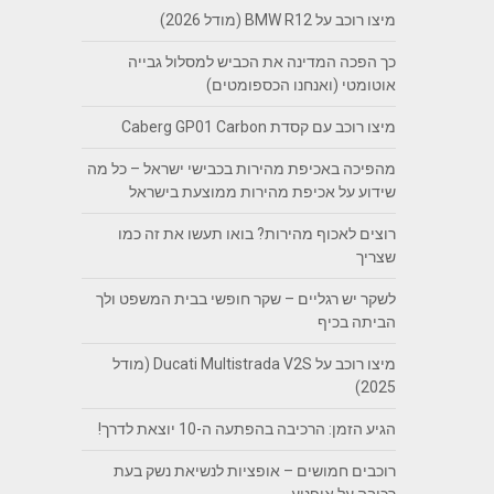
מיצו רוכב על BMW R12 (מודל 2026)
כך הפכה המדינה את הכביש למסלול גבייה
אוטומטי (ואנחנו הכספומטים)
מיצו רוכב עם קסדת Caberg GP01 Carbon
מהפיכה באכיפת מהירות בכבישי ישראל – כל מה
שידוע על אכיפת מהירות ממוצעת בישראל
רוצים לאכוף מהירות? בואו תעשו את זה כמו
שצריך
לשקר יש רגליים – שקר חופשי בבית המשפט ולך
הביתה בכיף
מיצו רוכב על Ducati Multistrada V2S (מודל
2025)
הגיע הזמן: הרכיבה בהפתעה ה-10 יוצאת לדרך!
רוכבים חמושים – אופציות לנשיאת נשק בעת
רכיבה על אופנוע