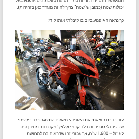
המאפשר התניידות זריזה בתוך תנועה סואנת, וגם אופנוע בעל
יכולות שטח (כמובן ש"שטח" צריך להיות מוגדר כאן בזהירות).
כך נראה האופנוע ביום בו קיבלתי אותו לידי:
עוד בטרם הוצאתי את האופנוע מאולם התצוגה כבר ביקשתי
שירכיבו לי סט ידיות בלם קדמי וקלאץ' מקוצרות. מחירן היה
לא זול – 1,600 ש"ח, אך עבורי זהו שדרוג חובה לתחושת