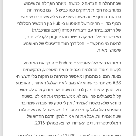
שבהתחלה היה נראה לי כמשהו מיותר הפך להיות שימושי
מאוד בעת חציית מרחקים כמו כביש 6 – גם במהירויות
גבוהות. בנוסף – וזה משהו שאני עצמי לא עשיתי בו שימוש
תכוף מדי – החיבור של האופנוע כ- Hub בין המכשיר הסלולרי
של הרוכב, ביחד עם דיבורית קסדה (רוכב ומורכב/ת) –
מאפשר טיפול במוזיקה היישר מהכידון, וכן לקבל שיחות,
לראות מי מתקשר – והכל דרך הצד הדיגיטלי של האופנוע.
שימושי מאוד.
המוד הרביעי של האופנוע – Enduro – הופך את האופנוע
לקשוח מאוד. הבולמים מגביהים את האופנוע, מתקשחים
מאוד, המנוע מתמתן ומאפשר פתיחות גז חזקות בלי חשש, ה-
ABS משתנה כך שהוא לא מגביל את הגלגל האחורי, והאופנוע
כולו הופך להיות מוכן לרכיבת שטח. אני מודה, פרט לשימוש
קליל בשבילים פה ושם לא ממש בדקתי את המולטי בשטח,
בוודאי שלא בשטח "אמיתי". אין לי ספק שהעובדה שמדובר
באופנוע בעל גלגל קדמי בקוטר 17 משפיעה לרעה על יכולות
שטח אמיתיות, אבל את זה אמור לתקן הדגם החדש של
המולטיסטרדה, דגם האנדורו, שיוצא במהלך 2016.
כשהאופנוע הגיע לאזור ה- 11,000 ק"מ נוצר צורך להחליף את