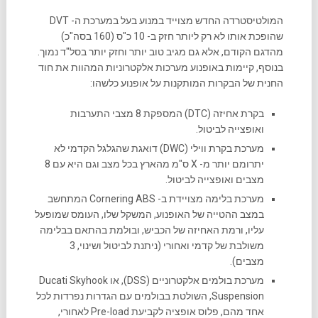
המולטיסטרדה החדש מצוייד במנוע בעל במערכת ה- DVT
שהופכת אותו לא רק ליותר חזק ב- 10 כ"ס (160 בסה"כ)
מהדגם הקודם, אלא גם מגיב טוב יותר וחזק יותר בסל"ד נמוך.
בנוסף, קיימות באופנוע מערכות אלקטרוניות המהוות את חוד
החנית של הבקרות המותקנות על אופנוע כלשהו:
בקרת אחיזה (DTC) המספקת 8 מצבי התערבות
ואופצייה לביטול.
מערכת בקרת ווילי (DWC) דואגת שהגלגל הקדמי לא
יתרומם יותר מ- X ס"מ מהארץ בכל מצב וגם היא עם 8
מצבים ואופצייה לביטול.
מערכת בלימה מצויידת ב- Cornering ABS המתחשב
במצב ההטייה של האופנוע, המשקל שלו, העומס שמופעל
עליו, ורמת האחיזה של הכביש, ובולמת בהתאם בבלימה
משולבת של קדמי ואחורי (ניתנת לביטול ושינוי, 3
מצבים).
מערכת בולמים אלקטרוניים (DSS), או Ducati Skyhook
Suspension, השולטת בבולמים עם הגדרות נפרדות לכל
אחד מהם, פלוס אופציה לקביעת Pre-load לאחורי,