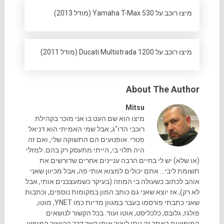
מיצו רוכב על Yamaha T-Max 530 (מודל 2013)
מיצו רוכב על Ducati Multistrada 1200 (מודל 2011)
About The Author
Mitsu
מיצו הוא שם העט בו אני מוכר בקהילת
רוכבי הדו"ג, אבל שמי האמיתי הוא דניאל
פטרי. אופנועים הם התשוקה שלי, ואם זה
היה תלוי בי, הייתי מתעסק רק בהם. למזלי
(או שלא) יש לי בחיים הרבה עניינים אחרים שדורשים את
תשומת ליבי... אתם יכולים למצוא אותי פה, אבל מכיוון שאני
אוהב לכתוב כשעולה בי המוזה (בעיקר כשמעצבנים אותי, אבל
לא רק), אז יוצא שאני גם כותב המון במקומות נוספים, וכתבות
שאני כתבתי פורסמו בעבר במגוון מדיות כמו YNET, מוטו,
פולגז, גלובס, כלכליסט, אוטו ועוד. בכל הקשור לנושאים
המופיעים באתר זה ניתן ליצור איתי קשר דרך הקישור המופיע