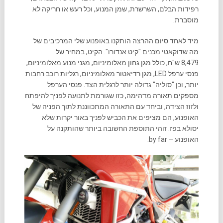
רפידות הבלם, השרשרת, שמן המנוע, וכל רעש או חריקה לא
מוסברת.
מיד לאחד סיום ההרצה הותקנו באופנוע שלי המרכיבים של
מה שדוקאטי מכנים "קיט אנדורו". הקיט, במחיר של
8,479 ש"ח, כולל מגן גחון מאלומיניום, מגני מנוע מאלומיניום,
פנסי ערפל LED, מגן רדיאטור מאלומיניום, רגליות רוכב רחבות
יותר, וכן "סוליה" גדולה יותר לרגלית הצד. פנסי הערפל
מספקים תאורה מדהימה, כזו שגורמת לתנועה לפניך להיפתח
ולזוז הצידה, וביחד עם התאורה המתכווננת לתוך הפניה של
האופנוע, הם מציפים את הכביש לפניך באור יקרות שלא
יסולא בפז. זוהי התוספת החשובה ביותר שהותקנה על
האופנוע – by far.