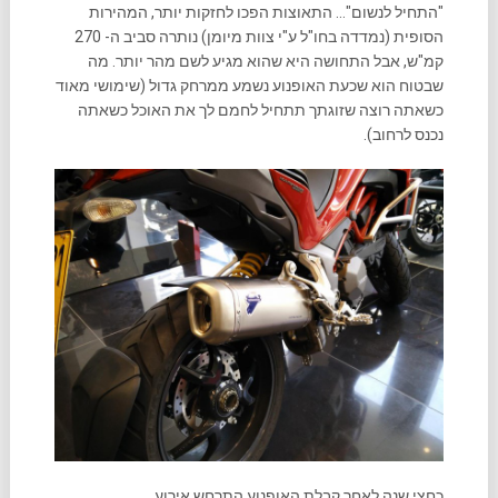
"התחיל לנשום"… התאוצות הפכו לחזקות יותר, המהירות
הסופית (נמדדה בחו"ל ע"י צוות מיומן) נותרה סביב ה- 270
קמ"ש, אבל התחושה היא שהוא מגיע לשם מהר יותר. מה
שבטוח הוא שכעת האופנוע נשמע ממרחק גדול (שימושי מאוד
כשאתה רוצה שזוגתך תתחיל לחמם לך את האוכל כשאתה
נכנס לרחוב).
כחצי שנה לאחר קבלת האופנוע התרחש אירוע