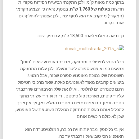
בתוך כמה מאות ק"מ, ולכן התקנתי רביעיית רפידות מקוריות
חדשות
בעלות של 1,760 ש"ח
. בנוסף, נראה כי הצמיג הקדמי
(המקורי) מתקרב אף הוא לסוף ימיו, ולכן אצטרך להחליף גם
אותו בקרוב.
כך נראה המולטי לאחר 18,500 ק"מ, עם תיק הזנב:
בכל הנוגע לטיפולים ותחזוקה, מדובר באופנוע שאינו "טוחן"
צמיגים כמו אופנוע ספורט ליטר ומעלה ולכן עלות התחזוקה
השוטפת שלו נמוכה מאופנוע ספורט שכזה, אבל המציג
ביצועים קרובים מאוד לאופנועים כאלה. שאר מרכיבי הטיפול
הינם סטנדרטיים לחלוטין, ואילו את שלל האיבזורים שהרכבתי
עליו – קיטים, מערכת פול סיסטם, ידיות ועוד – עשיתי מתוך
בחירה ורצון. הם אמנם צויינו במחירם המלא כאן, אך אין צורך
להכליל אותם בעלות התחזוקה הכוללת השוטפת של האופנוע,
שכן לא כולם רוכשים אותם.
אין בי כל ספק: מבחינת חווית רכיבה, המולטיסטרדה הוא
האופנוע הכי טוב שעליו רכבתי עד כה.