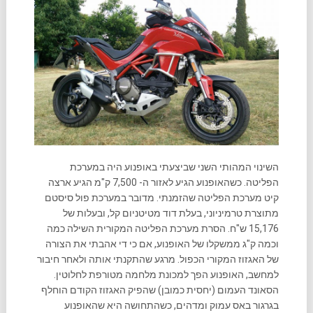
השינוי המהותי השני שביצעתי באופנוע היה במערכת
הפליטה. כשהאופנוע הגיע לאזור ה- 7,500 ק"מ הגיע ארצה
קיט מערכת הפליטה שהזמנתי. מדובר במערכת פול סיסטם
מתוצרת טרמיניוני, בעלת דוד מטיטניום קל, ובעלות של
15,176 ש"ח. הסרת מערכת הפליטה המקורית השילה כמה
וכמה ק"ג ממשקלו של האופנוע, אם כי די אהבתי את הצורה
של האגזוז המקורי הכפול. מרגע שהתקנתי אותה ולאחר חיבור
למחשב, האופנוע הפך למכונת מלחמה מטורפת לחלוטין.
הסאונד העמום (יחסית כמובן) שהפיק האגזוז הקודם הוחלף
בגרגור באס עמוק ומדהים, כשהתחושה היא שהאופנוע