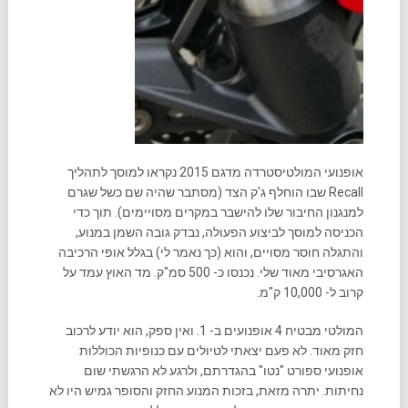
אופנועי המולטיסטרדה מדגם 2015 נקראו למוסך לתהליך
Recall שבו הוחלף ג'ק הצד (מסתבר שהיה שם כשל שגרם
למנגנון החיבור שלו להישבר במקרים מסויימים). תוך כדי
הכניסה למוסך לביצוע הפעולה, נבדק גובה השמן במנוע,
והתגלה חוסר מסויים, והוא (כך נאמר לי) בגלל אופי הרכיבה
האגרסיבי מאוד שלי. נכנסו כ- 500 סמ"ק. מד האוץ עמד על
קרוב ל- 10,000 ק"מ.
המולטי מבטיח 4 אופנועים ב- 1. ואין ספק, הוא יודע לרכוב
חזק מאוד. לא פעם יצאתי לטיולים עם כנופיות הכוללות
אופנועי ספורט "נטו" בהגדרתם, ולרגע לא הרגשתי שום
נחיתות. יתרה מזאת, בזכות המנוע החזק והסופר גמיש היו לא