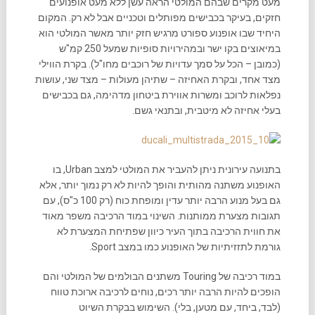
מעט מקרים שבהם המולטי הראה עשן ללא מעט אופנועים
חזקים, בעיקר בכבישים מפותלים וטכניים אבל לא רק. המקום
היחיד שבו אופנוע ספורט מרגיש חזק יותר מאשר המולטי הוא
במיאוצים בקו ישר ובמהירויות סופיות שמעל 250 קמ"ש
(כמובן – הכל על סמך עדויות של רוכבים מחו"ל). בקרת הווילי
מצד אחד, ובקרת האחיזה – שתיהן מעולות – מצד שני, עושות
נפלאות לרוכב ומשרות אווירת ביטחון מדהימה, גם בכבישים
בעלי אחיזה לא מיטבית, ובתנאי גשם.
בתנועה עירונית ניתן להעביר את המולטי למצב Urban, בו
האופנוע משתנה מהותית והופך להיות לא רק נמוך יותר, אלא
גם בעל מנוע הרבה יותר עדין ומופחת כוח (רק 100 כ"ס), עם
תגובות מצערת ממותנות. השינוי במוד הרכיבה משפר מאוד
את חווית הרכיבה בתוך העיר כיוון שפתיחת המצערת לא
גורמת לתזזיתיות של האופנוע כמו במצב Sport.
במוד רכיבה של Touring משתנים הבולמים של המולטי והם
הופכים להיות הרבה יותר רכים, נוחים לרכיבה ארוכת טווח
(לבד, ביחד, עם מטען, בלי). השימוש בבקרת השיוט