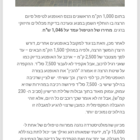
בתום 1,000 הק"מ הראשונים נכנס האופנוע לטיפול סיום
הרצה בו הוחלף השמן במנוע ונערכה בדיקת מכלולים וחיזוקי
ברגים.
מחירו של הטיפול עמד על 1,046 ש"ח
.
לאחר מכן, וזאת בניגוד למקובל באופנועים אחרים, דורש
היצרן המשך הרצה, ולפיה במהלך 1,500 הק"מ הבאים – עד
לסך מצטבר של 2,500 ק"מ – ארכב על האופנוע בדיוק כמו
שאני רגיל לרכוב, אבל אקפיד לא לעבור 7,500 סל"ד. ההקפדה
על שיטת הרצה זו אמורה "להכין" את האופנוע בצורה
האופטימלית, כך לפי היצרן. וכך עשיתי. יש לציין שרכיבה
בהילוך שישי ב- 7,500 סל"ד פירושה רכיבה במהירות שהיא
עמוק, עמוק מאוד בתוך גבולות שלילת הרישיון (סביב ה- 230
קמ"ש), אבל זה לא אומר שכך רוכבים כל היום, אלא זוהי
ההגבלה המקסימלית. כמובן שרצוי להגיע למגבלה זו
בהילוכים נמוכים יותר.
מכיוון שהמולטיסטרדה נהנה ממרווח טיפולים של אחת ל-
15,000 ק"מ, ידעתי שמאותו רגע ואילך אני יכול לתת בגז ללא
כל מגבלה, אך יחד עם זאת הקפדתי על בדיקה של הצמיגים,