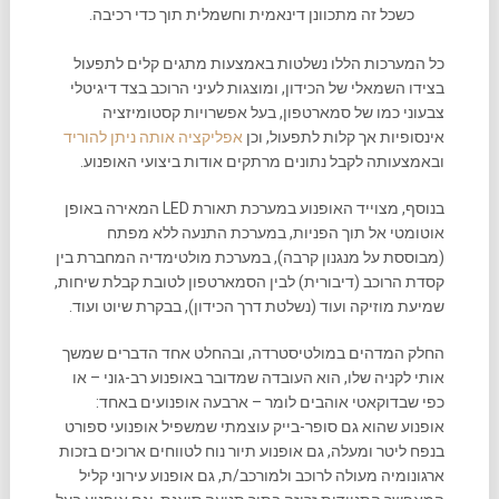
כשכל זה מתכוונן דינאמית וחשמלית תוך כדי רכיבה.
כל המערכות הללו נשלטות באמצעות מתגים קלים לתפעול
בצידו השמאלי של הכידון, ומוצגות לעיני הרוכב בצד דיגיטלי
צבעוני כמו של סמארטפון, בעל אפשרויות קסטומיזציה
אינסופיות אך קלות לתפעול, וכן
אפליקציה אותה ניתן להוריד
ובאמצעותה לקבל נתונים מרתקים אודות ביצועי האופנוע.
בנוסף, מצוייד האופנוע במערכת תאורת LED המאירה באופן
אוטומטי אל תוך הפניות, במערכת התנעה ללא מפתח
(מבוססת על מנגנון קרבה), במערכת מולטימדיה המחברת בין
קסדת הרוכב (דיבורית) לבין הסמארטפון לטובת קבלת שיחות,
שמיעת מוזיקה ועוד (נשלטת דרך הכידון), בבקרת שיוט ועוד.
החלק המדהים במולטיסטרדה, ובהחלט אחד הדברים שמשך
אותי לקניה שלו, הוא העובדה שמדובר באופנוע רב-גוני – או
כפי שבדוקאטי אוהבים לומר – ארבעה אופנועים באחד:
אופנוע שהוא גם סופר-בייק עוצמתי שמשפיל אופנועי ספורט
בנפח ליטר ומעלה, גם אופנוע תיור נוח לטווחים ארוכים בזכות
ארגונומיה מעולה לרוכב ולמורכב/ת, גם אופנוע עירוני קליל