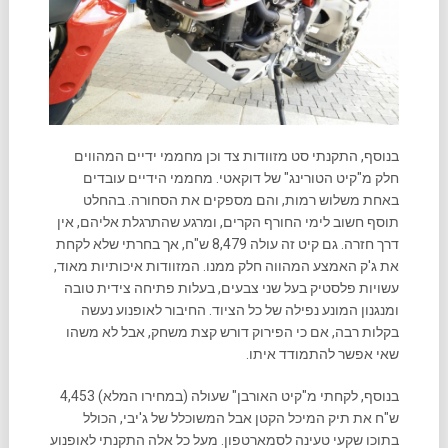
בנוסף, התקנתי סט מזוודות צד וכן מחממי ידיים המהווים
חלק מ"קיט הטורינג" של דוקאטי. מחממי הידיים עובדים
באחת משלוש רמות, והם מספקים את הסחורה. בהחלט
תוסף חשוב לימי החורף הקרים, ומרגע שהתרגלת אליהם, אין
דרך חזרה. גם קיט זה עולה 8,479 ש"ח, אך בחרתי שלא לקחת
את ג'ק האמצע המהווה חלק ממנו. המזוודות איכותיות מאוד,
עשויות פלסטיק בעל שני צבעים, בעלות פתיחה צידית טובה
ומנגנון המונע נפילה של כל הציוד. החיבור לאופנוע נעשה
בקלות רבה, אם כי הפירוק דורש קצת משחק, אבל לא משהו
שאי אפשר להתמודד איתו.
בנוסף, לקחתי מ"קיט האורבן" שעולה (במחירו המלא) 4,453
ש"ח את תיק המיכל הקטן אבל המשוכלל של ג'יבי, הכולל
בתוכו שקעי טעינה לסמארטפון. מעל כל אלה התקנתי לאופנוע