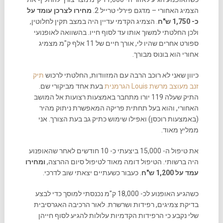
הצמיג האחורי – מדגם פירלי טרייל 2.
מחירו לצרכן עומד על
כ- 1,750 ש"ח
. הצמיג הקדמי עדיין היה במצב תקין לחלוטין,
ולכן החלטתי למשוך אותו עד לסוף חייו. בהשוואה לאופנועי
ספורט אחרים שהיו לי, אורך חיים של 11 אלף ק"מ מצמיג
אחורי הוא בונוס מבורך.
כיוון שאני לא רוכב הרבה עם המזוודות, החלטתי לרכוש
תיק
זנב מעוצב מרשת Louis הגרמנית
בעת אחד מביקורי שם.
התיק שעלה 119 יורו מתחבר באמצעות רצועות אל המושב
האחורי, והוא בעל תחתית פריקה המאפשרת ניתוק מהיר
(באמצעות רוכסן) ואפילו שימוש כתיק גב בעת הצורך. אני
ממליץ מאוד.
את טיפול ה- 15,000 ביצעתי כ- 10 חודשים לאחר שהאופנוע
היה ברשותי. הטיפול דומה מאוד לטיפול סיום ההרצה,
ומחירו
עמד על 1,200 ש"ח
. כעבור כשעתיים יצאתי שוב לדרכי.
כשהגיע האופנוע לכ- 18,000 ק"מ נכנסתי למוסך כדי לבצע
בדיקת צמיגים, רפידות ושרשרת. לאור הרכיבה האגרסיבית
שלי נקבע כי הרפידות הקדמיות עלולות להגיע לסוף חייהן