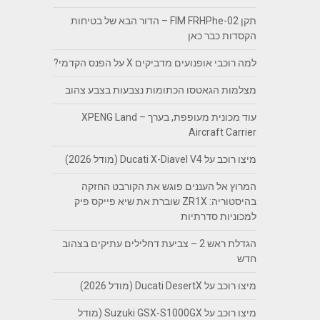
תקן FIM FRHPhe-02 – הדור הבא של בטיחות
הקסדות כבר כאן
למה רוכבי אופנועים מדביקים X על הפנס הקדמי?
מצלמות הגאטסו הכתומות נצבעות בצבע צהוב
עוד מכונית מעופפת, בערך – XPENG Land
Aircraft Carrier
מיצו רוכב על Ducati X-Diavel V4 (מודל 2026)
המרוץ אל העננים פוגש את הקורבט החזקה
בהיסטוריה: ZR1X שוברת את שיא פייקס פיק
למכוניות סדרתיות
הגדלת ראש 2 – צביעת דחלילים עתיקים בצהוב
חדש
מיצו רוכב על Ducati DesertX (מודל 2026)
מיצו רוכב על Suzuki GSX-S1000GX (מודל