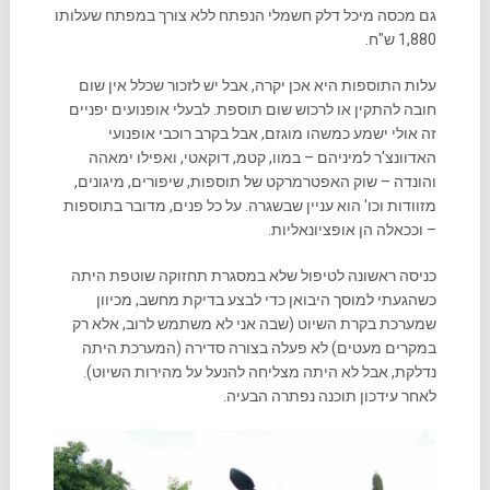
גם מכסה מיכל דלק חשמלי הנפתח ללא צורך במפתח שעלותו
1,880 ש"ח.
עלות התוספות היא אכן יקרה, אבל יש לזכור שכלל אין שום
חובה להתקין או לרכוש שום תוספת. לבעלי אופנועים יפניים
זה אולי ישמע כמשהו מוגזם, אבל בקרב רוכבי אופנועי
האדוונצ'ר למיניהם – במוו, קטמ, דוקאטי, ואפילו ימאהה
והונדה – שוק האפטרמרקט של תוספות, שיפורים, מיגונים,
מזוודות וכו' הוא עניין שבשגרה. על כל פנים, מדובר בתוספות
– וככאלה הן אופציונאליות.
כניסה ראשונה לטיפול שלא במסגרת תחזוקה שוטפת היתה
כשהגעתי למוסך היבואן כדי לבצע בדיקת מחשב, מכיוון
שמערכת בקרת השיוט (שבה אני לא משתמש לרוב, אלא רק
במקרים מעטים) לא פעלה בצורה סדירה (המערכת היתה
נדלקת, אבל לא היתה מצליחה להנעל על מהירות השיוט).
לאחר עידכון תוכנה נפתרה הבעיה.