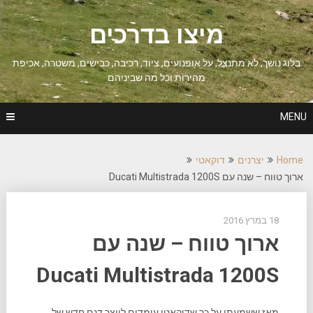
Ski
t
מיצו בדרכים
conten
בלוג נושך, לא מתנצל, על אופנועים, ציוד, רכיבה, כבישים, משטרה, אכיפת
מהירות וכל מה שביניהם
MENU
Home
יצרנים
דוקאטי
ארוך טווח – שנה עם Ducati Multistrada 1200S
18 במרץ 2016
ארוך טווח – שנה עם
Ducati Multistrada 1200S
מאז ששמעתי על כך שדוקאטי עומדים לייצר דגם חדש של