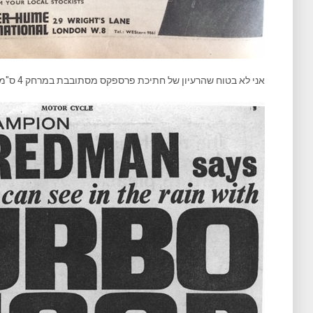
אני לא בטוח שהרעיון של חתיכת פרספקס מסתובבת במרחק 4 ס"מ מהפרצוף שלי עושה לי חשק… מה דעתכם?