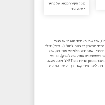
מעיל הקיץ הממוגן של ברוש
– שנה אחרי
ו"ג, אבל שמי האמיתי הוא דניאל פטרי.
הייתי מתעסק רק בהם. למזלי (או שלא) יש לי
ליבי... אתם יכולים למצוא אותי פה, אבל
ר כשמעצבנים אותי, אבל לא רק), אז יוצא
שאני גם כותב המון במקומות נוספים, וכתבות שאני כתבתי פורסמו בעבר במגוון מדיות כמו YNET, מוטו, פולגז,
 ניתן ליצור איתי קשר דרך הקישור המופיע