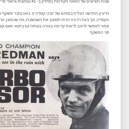
שנות השישים של המאה הקודמת (מחזיק ב- 45 נצחונות גראנד פרי ו- 6 נצחונות במירוץ של האי מאן).
הרעיון החדשני הבליח במוחם של יצרני קסדה זו: בואו נחבר משקף
הקסדה, וכך בעת רכיבה הרוח תסובב את השבשבת, מה שכמובן יגר
אמור לאפשר לרוכב לראות קדימה בצורה בטוחה גם בתנאי גשם קשים,
פני המשקף.