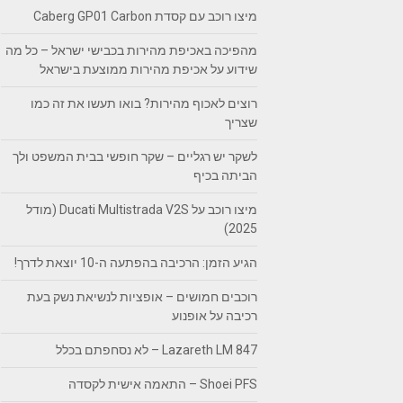
מיצו רוכב עם קסדת Caberg GP01 Carbon
מהפיכה באכיפת מהירות בכבישי ישראל – כל מה
שידוע על אכיפת מהירות ממוצעת בישראל
רוצים לאכוף מהירות? בואו תעשו את זה כמו
שצריך
לשקר יש רגליים – שקר חופשי בבית המשפט ולך
הביתה בכיף
מיצו רוכב על Ducati Multistrada V2S (מודל
2025)
הגיע הזמן: הרכיבה בהפתעה ה-10 יוצאת לדרך!
רוכבים חמושים – אופציות לנשיאת נשק בעת
רכיבה על אופנוע
Lazareth LM 847 – לא נסחפתם בכלל
Shoei PFS – התאמה אישית לקסדה