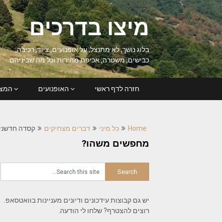
Ski
t
מיצו בדרכים
conten
בלוג נושך, לא מתנצל, על אופנועים, ציוד, רכיבה,
כבישים, משטרה, אכיפת מהירות וכל מה שביניהם
חזרה לדף ראשי
האופנועים
המצל
Home
כל מיני
דברים מצחיקים
קסדה חדשנית
מחפשים משהו?
יש גם קבוצות עידכונים ודיונים מעניינות בוואטסאפ.
רוצים להצטרף? שלחו לי הודעה.