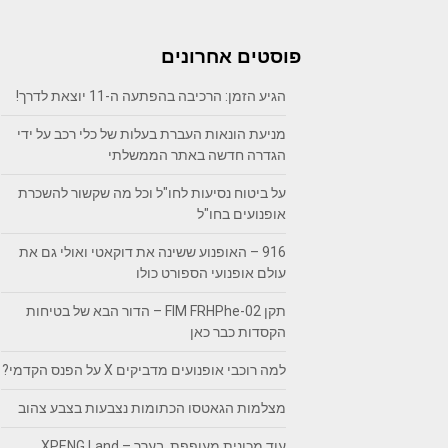
פוסטים אחרונים
הגיע הזמן: הרכיבה בהפתעה ה-11 יוצאת לדרך!
מניעת הונאות העברת בעלות של כלי רכב על ידי
הגדרה חדשה באתר הממשלתי
על ביטוח נסיעות לחו"ל וכל מה שקשור להשכרת
אופנועים בחו"ל
916 – האופנוע ששינה את דוקאטי ואולי גם את
עולם אופנועי הספורט כולו
תקן FIM FRHPhe-02 – הדור הבא של בטיחות
הקסדות כבר כאן
למה רוכבי אופנועים מדביקים X על הפנס הקדמי?
מצלמות הגאטסו הכתומות נצבעות בצבע צהוב
עוד מכונית מעופפת, בערך – XPENG Land