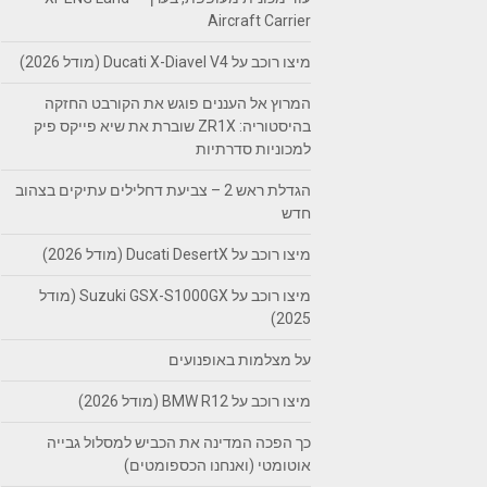
Aircraft Carrier
מיצו רוכב על Ducati X-Diavel V4 (מודל 2026)
המרוץ אל העננים פוגש את הקורבט החזקה
בהיסטוריה: ZR1X שוברת את שיא פייקס פיק
למכוניות סדרתיות
הגדלת ראש 2 – צביעת דחלילים עתיקים בצהוב
חדש
מיצו רוכב על Ducati DesertX (מודל 2026)
מיצו רוכב על Suzuki GSX-S1000GX (מודל
2025)
על מצלמות באופנועים
מיצו רוכב על BMW R12 (מודל 2026)
כך הפכה המדינה את הכביש למסלול גבייה
אוטומטי (ואנחנו הכספומטים)