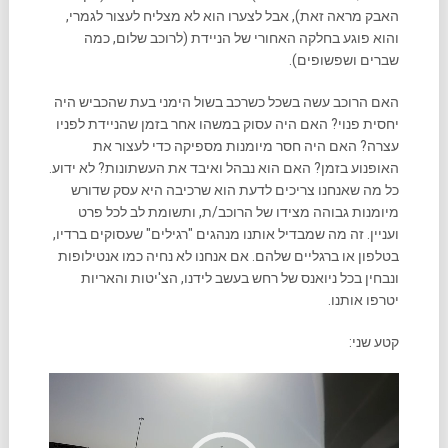
האבק מראה זאת), אבל לצערו הוא לא מצליח לעצור לגמרי,
והוא פוגע בחלקה האחורי של הניידת (לרוכב שלום, כמה
שברים ושפשופים).
האם הרוכב עשה בשכל כשרכב בשול הימני בעת שהכביש היה
יחסית פנוי? האם היה עסוק במשהו אחר בזמן שהניידת לפניו
עצרה? האם היה חסר מיומנות מספיקה כדי לעצור את
האופנוע בזמן? האם הוא נבהל ואיבד את העשתונות? לא ידוע.
כל מה שאנחנו צריכים לדעת הוא שרכיבה היא עסק שדורש
מיומנות גבוהה מצידו של הרוכב/ת, ותשומת לב לכל פרט
ועניין. זה מה שמבדיל אותנו מנהגים "רגילים" שעסוקים ברדיו,
בטלפון או ברגליים שלהם. אם אנחנו לא נחיה כמו אנטילופות
ונבחין בכל ניואנס של רחש בעשב לידנו, הצ'יטות והאריות
יטרפו אותנו.
קטע שני:
נגן
וידאו