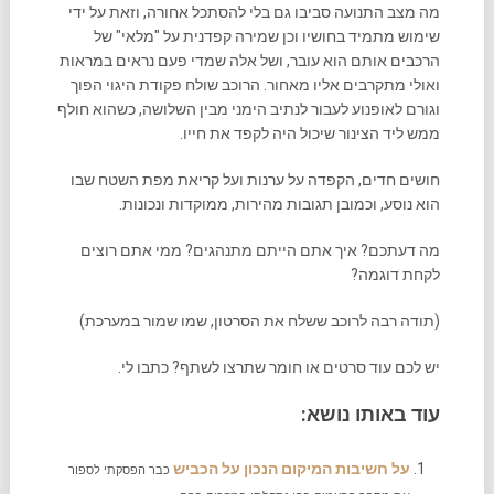
מה מצב התנועה סביבו גם בלי להסתכל אחורה, וזאת על ידי
שימוש מתמיד בחושיו וכן שמירה קפדנית על "מלאי" של
הרכבים אותם הוא עובר, ושל אלה שמדי פעם נראים במראות
ואולי מתקרבים אליו מאחור. הרוכב שולח פקודת היגוי הפוך
וגורם לאופנוע לעבור לנתיב הימני מבין השלושה, כשהוא חולף
ממש ליד הצינור שיכול היה לקפד את חייו.
חושים חדים, הקפדה על ערנות ועל קריאת מפת השטח שבו
הוא נוסע, וכמובן תגובות מהירות, ממוקדות ונכונות.
מה דעתכם? איך אתם הייתם מתנהגים? ממי אתם רוצים
לקחת דוגמה?
(תודה רבה לרוכב ששלח את הסרטון, שמו שמור במערכת)
יש לכם עוד סרטים או חומר שתרצו לשתף? כתבו לי.
עוד באותו נושא:
על חשיבות המיקום הנכון על הכביש
כבר הפסקתי לספור