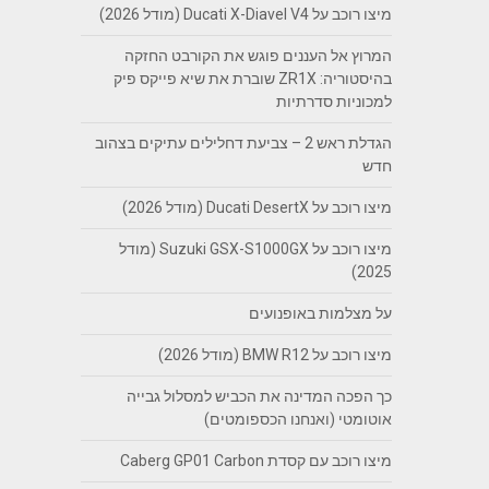
מיצו רוכב על Ducati X-Diavel V4 (מודל 2026)
המרוץ אל העננים פוגש את הקורבט החזקה
בהיסטוריה: ZR1X שוברת את שיא פייקס פיק
למכוניות סדרתיות
הגדלת ראש 2 – צביעת דחלילים עתיקים בצהוב
חדש
מיצו רוכב על Ducati DesertX (מודל 2026)
מיצו רוכב על Suzuki GSX-S1000GX (מודל
2025)
על מצלמות באופנועים
מיצו רוכב על BMW R12 (מודל 2026)
כך הפכה המדינה את הכביש למסלול גבייה
אוטומטי (ואנחנו הכספומטים)
מיצו רוכב עם קסדת Caberg GP01 Carbon