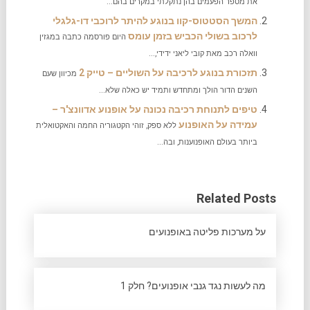
את מספר הפעמים בהן נתקלתי במקרים בהם...
המשך הסטטוס-קוו בנוגע להיתר לרוכבי דו-גלגלי
לרכוב בשולי הכביש בזמן עומס
היום פורסמה כתבה במגזין
וואלה רכב מאת קובי ליאני ידידי,...
תזכורת בנוגע לרכיבה על השוליים – טייק 2
מכיוון שעם
השנים הדור הולך ומתחדש ותמיד יש כאלה שלא...
טיפים לתנוחת רכיבה נכונה על אופנוע אדוונצ'ר –
עמידה על האופנוע
ללא ספק, זוהי הקטגוריה החמה והאקטואלית
ביותר בעולם האופנוענות, ובה...
Related Posts
על מערכות פליטה באופנועים
מה לעשות נגד גנבי אופנועים? חלק 1