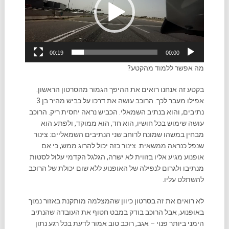
00:19
00:00
מה אפשר ללמוד מהקטע?
בקטע זה אנחנו רואים את ההיפך הגמור מהסרטון הראשון.
אפילו מעבר לכך. הרוכב עושה את דרכו על כביש מהיר בן 3
נתיבים, והוא בנתיב השמאלי. הכביש נראה יחסית ריק. הרוכב
עושה שימוש בכל חושיו, הוא חד, הוא ממוקד, ולפתע הוא
מבחין במשהו שמונח לרוחב שני הנתיבים השמאליים: צינור
שנפל כנראה ממשאית. צינור כזה יכול להרוג ממש, כי אם
אופנוע מגיע אליו בזווית לא ישרה, הגלגל הקדמי עלול לסטות
מנתיבו ולגרום לנפילה של האופנוע ללא שום יכולת של הרוכב
להשתלט עליו.
לא רואים את זה בסרטון כיוון שהמצלמה מותקנת באזור נמוך
באופנוע, אבל הרוכב בודק במבט חטוף את העובדה שהנתיב
הימני ביותר פנוי – אגב, רוכב טוב אמור לדעת בכל רגע נתון