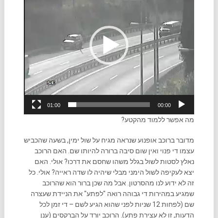
01:00
00:00
מה אפשר ללמוד מהקטע?
מדובר ברוכב אופנוע שנראה מגיח על שול ימין, בשעה שהכביש
עצמו די פנוי ואין שום סיבה ברורה להיותו שם. האם הרוכב
נאלץ לסטות לשול בגלל משהו שחסם את דרכו? אולי. האם
יצא לעקיפה לשול הימני מבלי שיהיה לו שדה ראייה? אולי. כל
זה לא ידוע לנו מהסרטון. אבל מה שכן ברור הוא שהרוכב
שמגיע במהירות די גבוהה רואה "לפתע" את הניידת שעצרה
שם (לפחות 12 שניות לפני שהוא הגיע לשם – די זמן לכל
הדעות, זו לא עצירת פתע). הרוכב יורד על הברקסים (ענן