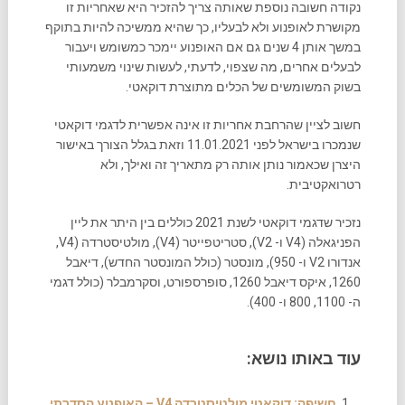
נקודה חשובה נוספת שאותה צריך להזכיר היא שאחריות זו
מקושרת לאופנוע ולא לבעליו, כך שהיא ממשיכה להיות בתוקף
במשך אותן 4 שנים גם אם האופנוע יימכר כמשומש ויעבור
לבעלים אחרים, מה שצפוי, לדעתי, לעשות שינוי משמעותי
בשוק המשומשים של הכלים מתוצרת דוקאטי.
חשוב לציין שהרחבת אחריות זו אינה אפשרית לדגמי דוקאטי
שנמכרו בישראל לפני 11.01.2021 וזאת בגלל הצורך באישור
היצרן שכאמור נותן אותה רק מתאריך זה ואילך, ולא
רטרואקטיבית.
נזכיר שדגמי דוקאטי לשנת 2021 כוללים בין היתר את ליין
הפניגאלה (V4 ו- V2), סטריטפייטר (V4), מולטיסטרדה (V4,
אנדורו V2 ו- 950), מונסטר (כולל המונסטר החדש), דיאבל
1260, איקס דיאבל 1260, סופרספורט, וסקרמבלר (כולל דגמי
ה- 1100, 800 ו- 400).
עוד באותו נושא:
חשיפה: דוקאטי מולטיסטרדה V4 – האופנוע הסדרתי