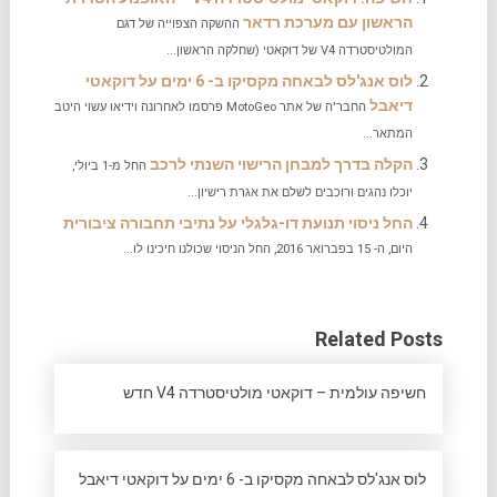
הראשון עם מערכת רדאר
ההשקה הצפוייה של דגם
המולטיסטרדה V4 של דוקאטי (שחלקה הראשון...
לוס אנג'לס לבאחה מקסיקו ב- 6 ימים על דוקאטי
דיאבל
החבר'ה של אתר MotoGeo פרסמו לאחרונה וידיאו עשוי היטב
המתאר...
הקלה בדרך למבחן הרישוי השנתי לרכב
החל מ-1 ביולי,
יוכלו נהגים ורוכבים לשלם את אגרת רישיון...
החל ניסוי תנועת דו-גלגלי על נתיבי תחבורה ציבורית
היום, ה- 15 בפברואר 2016, החל הניסוי שכולנו חיכינו לו...
Related Posts
חשיפה עולמית – דוקאטי מולטיסטרדה V4 חדש
לוס אנג'לס לבאחה מקסיקו ב- 6 ימים על דוקאטי דיאבל