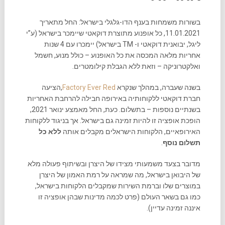
בשורות משמחות בענף הדו-גלגלי בישראל: החל מתאריך
11.01.2021, כל אופנוע מתוצרת דוקאטי שיימכר בישראל (ע”י
ליגל, יבואנית דוקאטי ו- TM בישראל) יימכרו עם 4 שנות
אחריות מלאה המכסה את כל האופנוע – כולל מנוע, חשמל
ואלקטרוניקה – וזאת ללא הגבלת קילומטרים.
בשנה שעברה, במהלך שנקרא
Factory Ever Red
,הציעה
חברת דוקאטי ללקוחותיה באירופה חבילה להרחבת האחריות
בשנתיים נוספות – בתשלום. כעת, החל מאמצע ינואר 2021,
הופכת אופציה זו להיות זמינה גם בישראל. אך בניגוד ללקוחות
האירופאיים, הלקוחות הישראלים מקבלים אותה
ללא כל
תשלום נוסף
.
מדובר בצעד משמעותי מצידו של היצרן ובשיתוף פעולה מלא
של היבואן בישראל, מה שמראה על רמת האמון של היצרן
במוצרים שלו וברמת השירות שמקבלים הלקוחות בישראל,
כמו גם בשאר העולם (פרט לכמה מדינות שבהן אופציה זו
איננה זמינה עדיין).