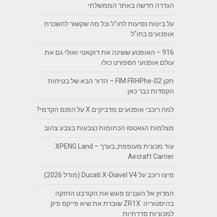
הגדרה חדשה באתר הממשלתי
על ביטוח נסיעות לחו"ל וכל מה שקשור להשכרת
אופנועים בחו"ל
916 – האופנוע ששינה את דוקאטי ואולי גם את
עולם אופנועי הספורט כולו
תקן FIM FRHPhe-02 – הדור הבא של בטיחות
הקסדות כבר כאן
למה רוכבי אופנועים מדביקים X על הפנס הקדמי?
מצלמות הגאטסו הכתומות נצבעות בצבע צהוב
עוד מכונית מעופפת, בערך – XPENG Land
Aircraft Carrier
מיצו רוכב על Ducati X-Diavel V4 (מודל 2026)
המרוץ אל העננים פוגש את הקורבט החזקה
בהיסטוריה: ZR1X שוברת את שיא פייקס פיק
למכוניות סדרתיות