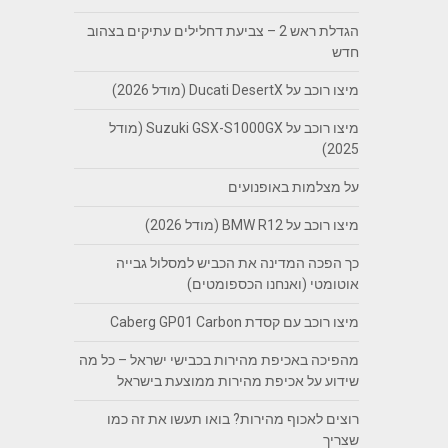
הגדלת ראש 2 – צביעת דחלילים עתיקים בצהוב
חדש
מיצו רוכב על Ducati DesertX (מודל 2026)
מיצו רוכב על Suzuki GSX-S1000GX (מודל
2025)
על מצלמות באופנועים
מיצו רוכב על BMW R12 (מודל 2026)
כך הפכה המדינה את הכביש למסלול גבייה
אוטומטי (ואנחנו הכספומטים)
מיצו רוכב עם קסדת Caberg GP01 Carbon
מהפיכה באכיפת מהירות בכבישי ישראל – כל מה
שידוע על אכיפת מהירות ממוצעת בישראל
רוצים לאכוף מהירות? בואו תעשו את זה כמו
שצריך