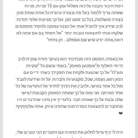
רמת חיבור והבנה על כזה מסלול ענק עם 15 פניות, פניות
שאתה צריך ללמוד בעל פה ובצורה עיוורת כל אחת ואחת מהן
בצורה מושלמת, בכל כך מעט זמן. ועל כך מגיעות אלפי תודות
לניב שידע איך להוביל אותי אל הבנה עמוקה ולהסיר מחסומים
שלקחו אותי לתוצאות טובות יותר: "אל תפחד,גם אם אתה לא
רואה,אתה יודע שיש שם אספלט… תן גזזזזז"
אז באמת, הפוסט הזה מבחינתי הוא בעיקר תודה ענקית לניב
חיימי האלוף מ"אופנוען מאומן", בשמי ובשם כל "קוקיות
מוג׳לו" על כך שהגעת ולקחת את תפקידך בשתי ידיים עם
המון רגש, נשמה, שכל, מקצועיות וחברות. על זה שידעת לעבוד
מול כל אחד באישי, ולהבין את הדרך לחדור אל התודעה של כל
אחד מאיתנו. אני גאה על כך שאתה המאמן הקבוצתי/אישי
שלנו ובטח על כך שאתה חבר. בלעדייך אין סיכוי שהדברים היו
מתחברים לתוצאות המדהימות שחזרנו איתן. אתה אלוףףףף
❤️
היה לי כיף גדול לחלוק את החוויה עם החברים הכי טובים שלי,