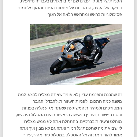
הפניות של מוג׳לו. עברנו שם ימים מלאים בעבודה סיזיפית,
דחיקה אל הקצה, התגברות על מחסום הפחד והמון מלחמות
פסיכולוגיות בראש ומהראש הלאה אל הגוף.
זה שהבנת והפנמת עדיין לא אומר שאתה מצליח לבצע. למה
משנה כמה התכוננו לפניות העיוורות, להבדלי הגובה
המטורפים ולמהירות המשוגעת שאתה מגיע אליה בפניות
ובטח ביישורת, ועדיין בפגישה הראשונית עם המסלול היה שוק
מוחלט ורעידות בברכיים. בהתחלה אתה לא ממש מצליח
ליישם את מה שתכננת על הנייר ואתה גם לא מבין איך אתה
אמור להוריד את זה אל האספלט במסלול כזה מהיר, עיוור