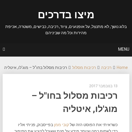
Ski
t
מיצו בדרכים
conten
בלוג נושך, לא מתנצל, על אופנועים, ציוד, רכיבה, כבישים, משטרה, אכיפת
מהירות וכל מה שביניהם
MENU
Home
רכיבה
רכיבות מסלול
רכיבות מסלול בחו"ל – מוג'לו, איטליה
13 בנובמבר 2017
רכיבות מסלול בחו"ל –
מוג'לו, איטליה
כשראיתי את הפוסט הזה של
קובי ממן
בפייסבוק, פניתי אליו
כדי לאסוף כמה שיותר מידע על מנת שאוכל להציג את הסיפור