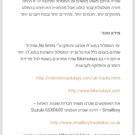
שהיה איתם פשוט מושלם על המסלול ומחוצה לו. זו היתה
חוויה מטלטלת עבור כולנו, אבל מהחוויה הזו חזרנו בהחלט
מחוזקים יותר, חכמים יותר, מהירים יותר ובטח רעבים יותר.
מידע טכני:
ימי המסלול במוג׳לו אורגנו והופקו ע"י No limits, שהדיל
שלהם בעצם כלל את כל ענייני המסלול והשהות במוג׳לו. יחד
איתם היו גם Bikersdays שהיו אחראים בשטח לכל מדידת
הזמנים והחלוקה לקבוצות.
http://nolimitstrackdays.com/uk-tracks.html
http://www.bikersdays.com
את האופנועים שכרנו משתי חברות שונות: האחת –
Smallboy – דרכה שכרנו אופנועי Suzuki GSXR600:
http://www.smallboytrackbikes.co.uk