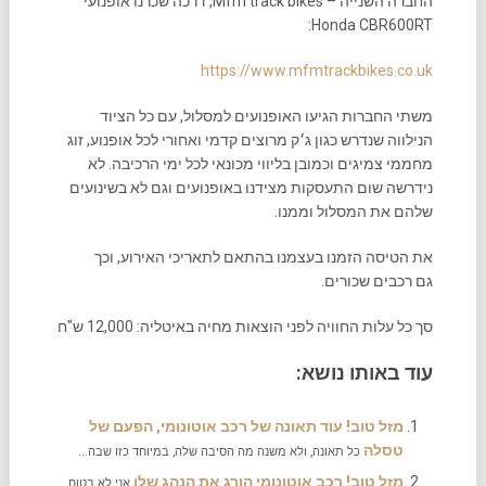
החברה השנייה – Mfm track bikes, דרכה שכרנו אופנועי
Honda CBR600RT:
https://www.mfmtrackbikes.co.uk
משתי החברות הגיעו האופנועים למסלול, עם כל הציוד
הנילווה שנדרש כגון ג׳ק מרוצים קדמי ואחורי לכל אופנוע, זוג
מחממי צמיגים וכמובן בליווי מכונאי לכל ימי הרכיבה. לא
נידרשה שום התעסקות מצידנו באופנועים וגם לא בשינועים
שלהם את המסלול וממנו.
את הטיסה הזמנו בעצמנו בהתאם לתאריכי האירוע, וכך
גם רכבים שכורים.
סך כל עלות החוויה לפני הוצאות מחיה באיטליה: 12,000 ש"ח
עוד באותו נושא:
מזל טוב! עוד תאונה של רכב אוטונומי, הפעם של
טסלה
כל תאונה, ולא משנה מה הסיבה שלה, במיוחד כזו שבה...
מזל טוב! רכב אוטונומי הורג את הנהג שלו
אני לא בטוח