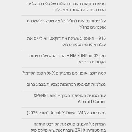
מניעת הונאות העברת בעלות של כלי רכב על ידי
הגדרה חדשה באתר הממשלתי
על ביטוח נסיעות לחו"ל וכל מה שקשור להשכרת
אופנועים בחו"ל
916 – האופנוע ששינה את דוקאטי ואולי גם את
עולם אופנועי הספורט כולו
תקן FIM FRHPhe-02 – הדור הבא של בטיחות
הקסדות כבר כאן
למה רוכבי אופנועים מדביקים X על הפנס הקדמי?
מצלמות הגאטסו הכתומות נצבעות בצבע צהוב
עוד מכונית מעופפת, בערך – XPENG Land
Aircraft Carrier
מיצו רוכב על Ducati X-Diavel V4 (מודל 2026)
המרוץ אל העננים פוגש את הקורבט החזקה
בהיסטוריה: ZR1X שוברת את שיא פייקס פיק