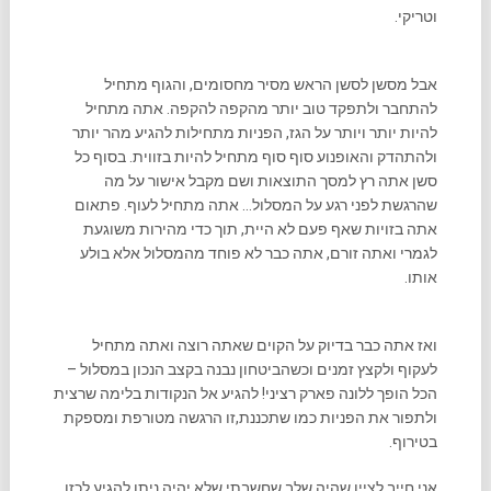
וטריקי.
אבל מסשן לסשן הראש מסיר מחסומים, והגוף מתחיל
להתחבר ולתפקד טוב יותר מהקפה להקפה. אתה מתחיל
להיות יותר ויותר על הגז, הפניות מתחילות להגיע מהר יותר
ולהתהדק והאופנוע סוף סוף מתחיל להיות בזווית. בסוף כל
סשן אתה רץ למסך התוצאות ושם מקבל אישור על מה
שהרגשת לפני רגע על המסלול… אתה מתחיל לעוף. פתאום
אתה בזויות שאף פעם לא היית, תוך כדי מהירות משוגעת
לגמרי ואתה זורם, אתה כבר לא פוחד מהמסלול אלא בולע
אותו.
ואז אתה כבר בדיוק על הקוים שאתה רוצה ואתה מתחיל
לעקוף ולקצץ זמנים וכשהביטחון נבנה בקצב הנכון במסלול –
הכל הופך ללונה פארק רציני! להגיע אל הנקודות בלימה שרצית
ולתפור את הפניות כמו שתכננת,זו הרגשה מטורפת ומספקת
בטירוף.
אני חייב לציין שהיה שלב שחשבתי שלא יהיה ניתן להגיע לכזו