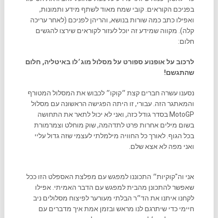
בפניכם הקוראים. קובי שמח מאוד לשתף מידע ותמונות,
ואפילו כתב כמה שורות בנושא, והריהן לפניכם (לאחר עריכה
קלה). מקווה שמידע זה יוכל לעזור לקוראים שירצו להגשים
חלום:
לרכוב על אופנוע ספורט על מסלול מוג׳לו באיטליה, חלום
שהתגשם!
נסענו עשרה חברים קצת ״קוקו״ לכבוש את המסלול המטורף
והמאתגר הזה. עבורי, זו היתה הפגישה הראשונה עם מסלול
MotoGP בסדר גודל כזה, ואני לא יכול לתאר את התחושה
בשום מילים אחרות פרט לתדהמה, שוק מוחלט וצמרמורת
בכל הגוף. לאורך כל החוויה מילמלתי לעצמי שזה גדול עליי
ואני מפה לא אצא שלם.
אני וה"קוקיות״ התכוננו למפגש עם מפלצת האספלט הזו ככל
שאפשר להתכונן מהבית למפגש עם הדבר האמיתי. אפילו
לקחנו איתנו את הד״ר הבלתי מעורער לפיצוח מסלולים ניב
חיימי כדי שיתרגם לנו מראש ובזמן אמת איך מדברים עם