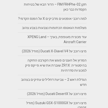
תקן FIM FRHPhe-02 – הדור הבא של בטיחות
הקסדות כבר כאן
למה רוכבי אופנועים מדביקים X על הפנס הקדמי?
מצלמות הגאטסו הכתומות נצבעות בצבע צהוב
עוד מכונית מעופפת, בערך – XPENG Land
Aircraft Carrier
מיצו רוכב על Ducati X-Diavel V4 (מודל 2026)
המרוץ אל העננים פוגש את הקורבט החזקה
בהיסטוריה: ZR1X שוברת את שיא פייקס פיק
למכוניות סדרתיות
הגדלת ראש 2 – צביעת דחלילים עתיקים בצהוב
חדש
מיצו רוכב על Ducati DesertX (מודל 2026)
מיצו רוכב על Suzuki GSX-S1000GX (מודל
2025)