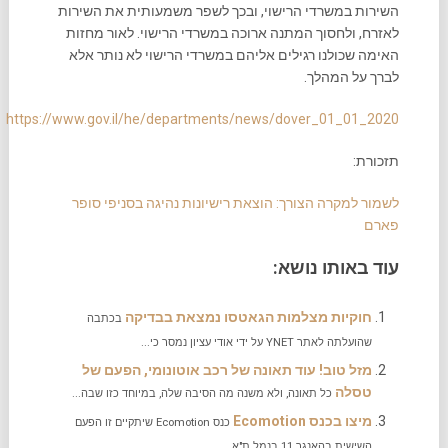
השירות במשרדי הרישוי, ובכך לשפר משמעותית את השירות
לאזרח, ולחסוך המתנה ארוכה במשרדי הרישוי. לאור מחזות
האימה שכולנו רגילים אליהם במשרדי הרישוי לא נותר אלא
לברך על המהלך.
https://www.gov.il/he/departments/news/dover_01_01_2020
תזכורת:
לשמור למקרה הצורך: הוצאת רישיונות נהיגה בסניפי סופר
פארם
עוד באותו נושא:
חוקיות מצלמות הגאטסו נמצאת בבדיקה
בכתבה
שהועלתה לאתר YNET על ידי אודי עציון נמסר כי...
מזל טוב! עוד תאונה של רכב אוטונומי, הפעם של
טסלה
כל תאונה, ולא משנה מה הסיבה שלה, במיוחד כזו שבה...
מיצו בכנס Ecomotion
כנס Ecomotion שיתקיים זו הפעם
השישית בהאנגר 11 בנמל ת"א...