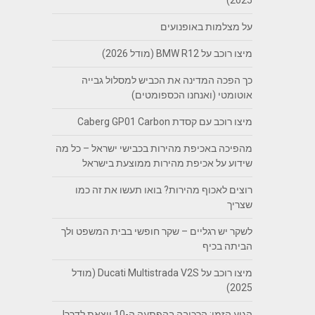
על מצלמות באופנועים
מיצו רוכב על BMW R12 (מודל 2026)
כך הפכה המדינה את הכביש למסלול גבייה
אוטומטי (ואנחנו הכספומטים)
מיצו רוכב עם קסדת Caberg GP01 Carbon
מהפיכה באכיפת מהירות בכבישי ישראל – כל מה
שידוע על אכיפת מהירות ממוצעת בישראל
רוצים לאכוף מהירות? בואו תעשו את זה כמו
שצריך
לשקר יש רגליים – שקר חופשי בבית המשפט ולך
הביתה בכיף
מיצו רוכב על Ducati Multistrada V2S (מודל
2025)
הגיע הזמן: הרכיבה בהפתעה ה-10 יוצאת לדרך!