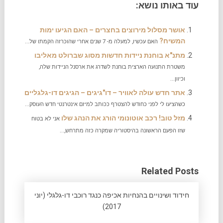
עוד באותו נושא:
אושר מסלול מירוצים בחצרים – האם הגיעו ימות
המשיח?
האם עכשיו, למעלה מ- 7 שנים אחרי שהוכרזה הקמתו של...
מתנ"א בוחנת ניידות חדשות מסוג שברולט מאליבו
משטרת התנועה הארצית בוחנת לשדרג את ארסנל הניידות שלה,
וכיוון...
אתר חדש עולה לאוויר – דו"גיגים – הגיגים דו-גלגליים
כשהציעו לי לפני כחודש להצטרף ככותב למיזם אינטרנטי חדש העוסק...
מזל טוב! רכב אוטונומי הורג את הנהג שלו
אני לא בטוח
שזו הפעם הראשונה בהיסטוריה שמקרה כזה מתרחש,...
Related Posts
חידוד ושינויים בהנחיות אכיפה כנגד רוכבי דו-גלגלי (יוני
2017)