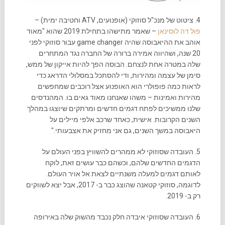
4. ציטוט של מנכ"ל סוזוקי (אופנועים, ATV וחטיבה ימית) –
פול דה לוסינאן
– שאמר מתישהו בתחילת 2019 שהוא "מאוד
אוהב את ההיאבוסה שהיה game changer עבור סוזוקי לפני
20 שנה, ושהיווה אמירה ברורה של החברה נגד המתחרים
שלה במטרה אחת לנצחם. הבוסה הפך להיות אייקון של ממש,
סימן של עצמה ומהירות, ודי להסתכל במסלולי הדראג כדי
לראות כמה פופולרי הוא האופנוע אצל רוכבים שמחפשים
מהירות ואמינות – משהו שאנחנו מאוד גאים בו. המהנדסים
שלנו ממשיכים לפתח דגמים חדשים ומרתקים שיוצגו במהלך
השנים הקרובות. אישית, כאחד שרכב אלפי מיילים על
היאבוסה במשך השנים, גם אני מחזיק את אצבעותי."
5. העובדה שסוזוקי לא ממהרים להשוויץ בפני העולם על
הדגמים החדשים שלהם, וכשהם כבר עושים זאת, לוקח
לאותם דגמים למעלה משנתיים לצאת אל אויר העולם.
לדוגמה, סוזוקי קטאנה שהוצג כבר ב- 2017, אבל יצא לשווקים
רק ב- 2019.
6. העובדה שסוזוקי איבדה חלק נכבד מהשוק שלה באירופה