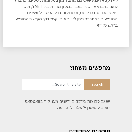
לא רק), אז יוצא שאני גם כותב המון במקומות נוספים, וכתבות
שאני כתבתי פורסמו בעבר במגוון מדיות כמו YNET, מוטו,
פולגז, גלובס, כלכליסט, אוטו ועוד. בכל הקשור לנושאים
המופיעים באתר זה ניתן ליצור איתי קשר דרך הקישור המופיע
בראש כל דף.
מחפשים משהו?
יש גם קבוצות עידכונים ודיונים מעניינות בוואטסאפ.
רוצים להצטרף? שלחו לי הודעה.
פוסטים אחרונים