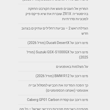
המרוץ אל העננים פוגש את הקורבט החזקה
בהיסטוריה: ZR1X שוברת את שיא פייקס פיק
למכוניות סדרתיות
הגדלת ראש 2 – צביעת דחלילים עתיקים בצהוב
חדש
מיצו רוכב על Ducati DesertX (מודל 2026)
מיצו רוכב על Suzuki GSX-S1000GX (מודל
2025)
על מצלמות באופנועים
מיצו רוכב על BMW R12 (מודל 2026)
כך הפכה המדינה את הכביש למסלול גבייה
אוטומטי (ואנחנו הכספומטים)
מיצו רוכב עם קסדת Caberg GP01 Carbon
מהפיכה באכיפת מהירות בכבישי ישראל – כל מה