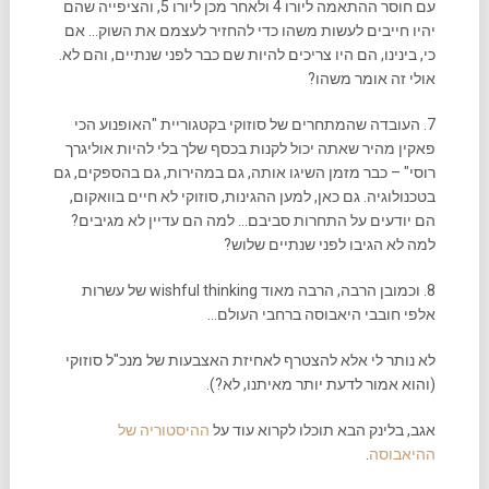
עם חוסר ההתאמה ליורו 4 ולאחר מכן ליורו 5, והציפייה שהם
יהיו חייבים לעשות משהו כדי להחזיר לעצמם את השוק… אם
כי, בינינו, הם היו צריכים להיות שם כבר לפני שנתיים, והם לא.
אולי זה אומר משהו?
7. העובדה שהמתחרים של סוזוקי בקטגוריית "האופנוע הכי
פאקין מהיר שאתה יכול לקנות בכסף שלך בלי להיות אוליגרך
רוסי" – כבר מזמן השיגו אותה, גם במהירות, גם בהספקים, גם
בטכנולוגיה. גם כאן, למען ההגינות, סוזוקי לא חיים בוואקום,
הם יודעים על התחרות סביבם… למה הם עדיין לא מגיבים?
למה לא הגיבו לפני שנתיים שלוש?
8. וכמובן הרבה, הרבה מאוד wishful thinking של עשרות
אלפי חובבי היאבוסה ברחבי העולם…
לא נותר לי אלא להצטרף לאחיזת האצבעות של מנכ"ל סוזוקי
(והוא אמור לדעת יותר מאיתנו, לא?).
אגב, בלינק הבא תוכלו לקרוא עוד על
ההיסטוריה של
ההיאבוסה
.