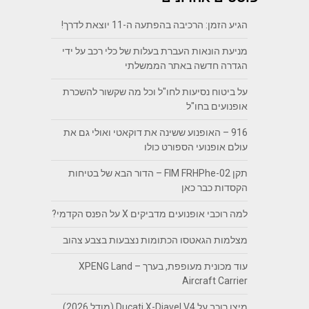
הגיע הזמן: הרכיבה בהפתעה ה-11 יוצאת לדרך!
מניעת הונאות העברת בעלות של כלי רכב על ידי
הגדרה חדשה באתר הממשלתי
על ביטוח נסיעות לחו"ל וכל מה שקשור להשכרת
אופנועים בחו"ל
916 – האופנוע ששינה את דוקאטי ואולי גם את
עולם אופנועי הספורט כולו
תקן FIM FRHPhe-02 – הדור הבא של בטיחות
הקסדות כבר כאן
למה רוכבי אופנועים מדביקים X על הפנס הקדמי?
מצלמות הגאטסו הכתומות נצבעות בצבע צהוב
עוד מכונית מעופפת, בערך – XPENG Land
Aircraft Carrier
מיצו רוכב על Ducati X-Diavel V4 (מודל 2026)