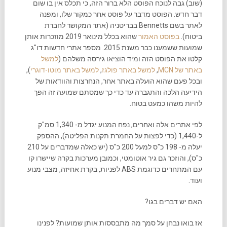
(שוב) גבה לנוכח הפוסט הלא ברור הזה, כי תכלס אין בו שום
דבר חדש. הפוסט מדבר על פוסט אחר כמקור שלו, ומפנה
לאתר בשם Bennetts בבריטניה (אתר המקושר לחברת
ביטוח).
בפוסט האמור
שהוא בכלל מינואר 2019 מוזכרות אותן
שמועות ששמענו כבר משנת 2015. מספר אתרי חדשות דו"ג
קלטו את הפוסט הזה ומיד הוציאו גירסה משלהם (
למשל
באתר של MCN
,
למשל באתר פולגז
,
למשל באתר מוטו-דוגרי
),
ובכל פעם שהוא הועלה באתר אחר, הנחרצות והוודאות של
הידיעה הלכה והתגברה עד כדי כך שמסתם שמועה זה הפך
להיות משהו כמעט בטוח.
לפי אתרים אלה ואחרים, נפח המנוע יגדל מ- 1,340 סמ"ק
ל-1,440 (כדי לפצות על החמרת תקנות הפליטה), ההספק
יעלה מ- 198 כ"ס למעל 200 כ"ס (יש כאלה שמדברים על 210
כ"ס), והוזכר גם גיר אוטומטי, וכמובן מערכות בקרה שיישרו קו
עם המתחרים כדוגמת ABS לפניות, בקרת אחיזה, מצבי מנוע
ועוד.
האם יש דברים בגו?
אז בואו נבחן על סמך מה מתבססות אותן שמועות? לפנינו