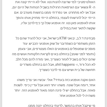
האולטימטיבי למי שרוצה להנות נטו. אולי לא הייתי קונה את
ה- R ונשאר עם הגרסאות הרגילות בשביל הנוחות של היום יום,
אבל אני לא מתחרט. אני נפרדתי ממנו ברגשות מעורבים. אם
הייתי יכול להרשות לעצמי, בהחלט הייתי מחזיק אותו והופך
אותו לאופנוע פאן נטו. זה אופנוע שכל כך כיף לרכב עליו,
שקשה לתאר זאת במילים.
מבחינת ד.ל.ב, יבואני KTM בישראל, אני יכול להגיד שהם כל
הזמן משתפרים כשמדובר על שוק אופנועי הכביש. עוד
מוסכים שמטפלים באופנועים האלו מצטרפים, אבי ונעמן
(ותומר לפני שעזב) בהחלט באים לקראת הלקוחות ועושים מה
שהם יכולים בשביל לעזור כשצריך, ואני מודה להם מכל הלב.
לא הכל ורוד, ו- shit happens, אבל הם בהחלט משדרים
תחושה של בית ושיש עם מי לדבר כשצריך.
האם אקנה אופנוע כזה בעתיד? אולי. עכשיו אני צריך משהו
אחר, דומה אבל שונה. משהו יותר רגוע אבל עדיין כיפי. לשנות
פאזה. אבל בהחלט יש לי פינה חמה מאוד לאופנוע הזה. יותר
משהיה לי לכל אופנוע אחר.
מי שיקבל אותו בהמשך, לדעתי בהחלט יהנה ממנו.