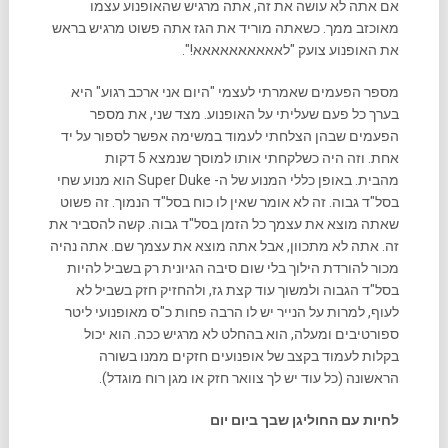
אם אתה לא עושה את זה, אתה מרגיש שהאופנוע עצמו
מאוכזב ממך. כשאתה מוריד את הגז אתה פשוט מרגיש בראש
את האופנוע צועק "לאאאאאאאאאא!".
מספר הפעמים שאמרתי לעצמי "היום אני ארכב רגוע" היא
בערך כל פעם שעליתי על האופנוע. מצד שני, את מספר
הפעמים שבהן הצלחתי לעמוד במשימה אפשר לספור על יד
אחת. וזה היה כשלקחתי אותו למוסך שנמצא 5 דקות
מהבית. באופן כללי המנוע של ה- Super Duke הוא מנוע שחי
בסל"ד גבוה. זה לא אומר שאין לו כוח בסל"ד הנמוך. זה פשוט
שאתה מוצא את עצמך כל הזמן בסל"ד גבוה. קשה להסביר את
זה. אתה לא מתכוון, אבל אתה מוצא את עצמך שם. אתה נהיה
מכור להורדת הילוך בלי שום סיבה הגיונית רק בשביל להיות
בסל"ד הגבוה ולמשוך עוד קצת גז, ולהחזיק חזק בשביל לא
לעוף, למרות על הנייר יש לו הרבה פחות כ"ס מאופנועי ליטר
ספורטיבים ומעלה, הוא בהחלט לא מרגיש ככה. הוא יכול
בקלות לעמוד בקצב של אופנועים חזקים ממנו בשורה
הראשונה (כל עוד יש לך צוואר חזק או מגן רוח מוגדל).
לחיות עם החוליגן שבך ביום יום