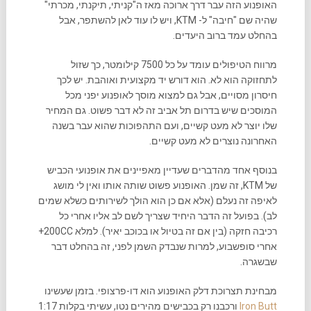
האופנוע הזה עבר דרך ארוכה מאז ה"קניתי, תיקנתי, מכרתי"
שהיה שם "חיבה" ל- KTM, ויש לו עוד לאן להשתפר, אבל
בהחלט עמד ברוב היעדים.
מרווח הטיפולים עומד על כל 7500 קילומטר, כך שזול
לתחזוקה הוא לא. הוא דורש יד מקצועית ואוהבת. יש לכך
חיסרון מסויים, אבל גם למצוא מוסך לאופנוע יפני מכל
המוסכים שיש בדרום תל אביב זה לא דבר פשוט. גם המחיר
שלו יוצר לא מעט קשיים, ועם התהפוכות שהוא עבר בשנה
האחרונה נוצרים לא מעט קשיים.
בנוסף אחד מהדברים שעדיין מאפיינים את אופנועי הכביש
של KTM, זה שמן. האופנוע פשוט שותה אותו ואין לי מושג
לאיפה זה נעלם (אלא אם כן הוא הולך לשירותים כשלא שמים
לב). בפועל זה הדבר היחיד שצריך לשם לב אליו אחרי כל
רכיבה חזקה (בין אם זה בטיול או בכוכב יאיר). למלא 200CC+
אחרי סופשבוע, למרות שנבדק השמן לפני, זה בהחלט דבר
שבשגרה.
מבחינת תצרוכת דלק האופנוע הוא דו-פרצופי. בזמן שעשינו
Iron Butt
ורכבנו רק בכבישים מהירים נטו, עשיתי בקלות 1:17