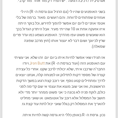
אגרסיבית / רכיבה רגועה". יש תמיד רק מוד אחד. מוד קרבי.
בשני האופנועים שהיו לי (גם הרגיל וגם גרסת ה- R) היו לי
אגזוזים שפתוחים לרווחה. והם רועשים. מאוד. ברמה של בלי
אטמי אוזניים ליום יום אפשר להפוך לחירש, וכל בוקר היתה
איזו אזעקה אחת או 10 שהייתי מעיר. אבל היתרון הגדול בכך
הוא שאנשים פשוט עפו מהדרך. האופנוע נשמע כמו עדר פרים
שרץ לכיוונך ושום דבר לא יעצור אותו (חוץ מרכב שפונה
שמאלה).
אז תגידו שאי אפשר לחיות איתו ביום יום. זהו שלא. אני עשיתי
עם האופנוע הזה (ועוד בגרסת ה- R) את
Iron Butt
, ויודו
החבר'ה שרכבו איתי, שלא יכולתי לרכב שקט. אחרי כל עצירה
קצרה של מספר דקות לתדלוק או למנוחה קלה, אנחנו יוצאים
לדרך ומתחילים קטע נוסף. אני רוכב קצת רגוע במשך הדקות
הראשונות, ואז אני שוב מוצא את עצמי אי שם קדימה לפני
כולם, לוקח פניה לא נכונה כי אני פשוט ממהר יותר מדי ולא
חושב על המסלול אלא רוכב על אוטומאט. או שאני מחליט
להאריך את המסלול רק בגלל שאני יכול לתת עוד קצת גז.
נכון. גרסת ה- R באופן כללי היא גרסה קשה לחיות איתה.