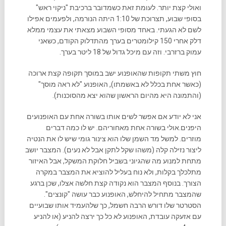
ואולי קצת יותר. לעומת זאת כשמדובר ברכיבת "ניקוי ראש"
בסופי שבוע, תצרוכת של 1:10 היתה הנורמה, ולפעמים אפילו
לשם לא הגעתי. באחד מסופי השבוע מצאתי את עצמי ממלא
דלק אחרי 150 קילומטרים בערך מהתדלוק הקודם, כשאני
עמוק ברזרבי. וזה עם מיכל גדול של 18 ליטר בערך.
חוץ משתי תקופות שהאופנוע ישב במוסך תקופה קצת ארוכה
(כאשר אחת בכלל לא באשמתו), האופנוע "לא ראה מוסך"
(והתמונה היא מהיום הראשון שהוא יצא מהסוכנות).
אני לא יודע אם אפשר לשים אותו בשורה אחת עם האופנועים
היפנים.אולי בשורה אחת מאחוריהם. יש לו כמה דברים
מוזרים. למשל מד השמן שלו הוא צינור גומי שיש לו את הנטיה
ליצור נזילה קלה (משהו שקל לתקן אבל לא נעים). המצבר יושב
מתחת למנוע מה שהגיוני בשביל חלוקת המשקל, אבל האיזור
מתלכלך בקלות, ולא נוח בעליל להוציא את המצבר במקרה
הצורך. בנוסף המצבר הוא נקודה קצת חלשה אצלו, שכן ברגע
שהמצבר מתחיל להיחלש, האופנוע כבר עושה "קונצים".
הסטרטר שלו דורש הרבה חשמל, כך שלהעמיד אותו שבועיים
עם אזעקה עובדת, האופנוע לא כל כך ירצה להניע (או להניע