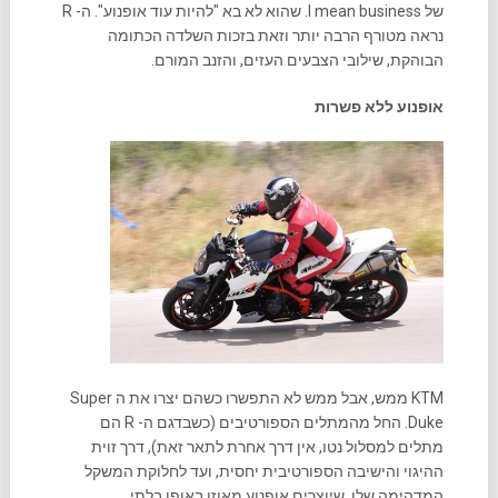
של I mean business. שהוא לא בא "להיות עוד אופנוע". ה- R
נראה מטורף הרבה יותר וזאת בזכות השלדה הכתומה
הבוהקת, שילובי הצבעים העזים, והזנב המורם.
אופנוע ללא פשרות
KTM ממש, אבל ממש לא התפשרו כשהם יצרו את ה Super
Duke. החל מהמתלים הספורטיבים (כשבדגם ה- R הם
מתלים למסלול נטו, אין דרך אחרת לתאר זאת), דרך זוית
ההיגוי והישיבה הספורטיבית יחסית, ועד לחלוקת המשקל
המדהימה שלו, שיוצרים אופנוע מאוזן באופן בלתי