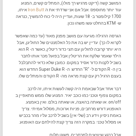
המושב קשה (דיקט מרגיש רך מולו), המתלים קשים, המנוע
עוד יותר מחוספס. אבל אם אני שרדתי את ה
Iron Butt
איתו,
1700 קילומטר ב- 18 שעות, ועדיין היה לי כוח להמשיך, כנראה
ש- KTM בהחלט עשו משהו נכון.
הגרסה הרגילה מגיעה עם מושב מפנק מאוד (עד כמה שאפשר
לקרוא לו כך). עדיין יש בה את כל האלמנטים של החוליגן, אבל
היא יותר קרובה לחוליגן עם חצי כדור ריטלין, כאשר ה- R הוא
הילד שאמר שלקח את הריטלין אבל בפועל מכר אותו לחבר
בשביל לקנות כדור אסיד במקום. כמובן שלא כדאי להתבלבל
בין ה- R הקודם ל- "R" החדש. ה- Super Duke R החדש הוא
בעצם הרגיל רק עם קצת מראה מה- R הקודם והמתלים שלו.
דבר אחד אבל שבאמת היה קשה לעשות איתו, זה לרכב
במקום צפוף וטכני כמו כוכב יאיר. המנוע שלו ממש מתאפיין ב
on/off. או שאתה בהאצה, או שאתה בולם. ואין באמצע.
האופנוע דורש מרחבים, פניות ארוכות, מסלול אמיתי. צריך
באמת ניסיון וידע רב (שלי אין) בשביל לרכב עליו מהר בכביש
או מסלול טכני. במקרה הזה צריך קצת להילחם עם האופנוע.
אבל ברגע שיוצאים למרחבים, פשוט חלום.