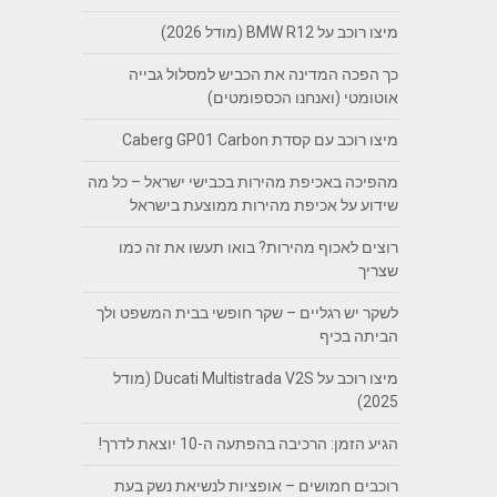
מיצו רוכב על BMW R12 (מודל 2026)
כך הפכה המדינה את הכביש למסלול גבייה
אוטומטי (ואנחנו הכספומטים)
מיצו רוכב עם קסדת Caberg GP01 Carbon
מהפיכה באכיפת מהירות בכבישי ישראל – כל מה
שידוע על אכיפת מהירות ממוצעת בישראל
רוצים לאכוף מהירות? בואו תעשו את זה כמו
שצריך
לשקר יש רגליים – שקר חופשי בבית המשפט ולך
הביתה בכיף
מיצו רוכב על Ducati Multistrada V2S (מודל
2025)
הגיע הזמן: הרכיבה בהפתעה ה-10 יוצאת לדרך!
רוכבים חמושים – אופציות לנשיאת נשק בעת