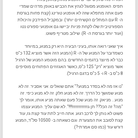
תפיס. האופנוע מסוגל לגהץ את הכביש באופן מדהים שמדי
פעם אתה מתפלא שזה לא אופנוע טורינג (קצת פחות בגרסת
ה- R עם המתלים הקשיחים יותר). ובמקביל הפידבק והיכולת
הספורטיבית שלו לקחת פניות יביישו גם אופנועי ספורט נטו
(ועוד יותר בגרסת ה- R). שילוב מטריף פשוט.
איך שאני רואה אותו, בעיני הבעיה היא רק במנוע, במיוחד
כשמדובר על המנוע של ה- R (המנוע הזה אשר מוציא 132 כ"ס
כבר לא מיוצר בדגמים החדשים. בהם מוטמע המנוע של הרגיל
אשר מוציא "רק" 125 כ"ס, כאשר האגזוזים הפתוחים מוסיפים
8 כ"ס ב- R ו- 5 כ"ס בדגם הרגיל).
"נו אז מה לא בסדר במנוע?" אתם שואלים. אני אסביר. זה לא
מנוע שמושך כל הדרך. זה לא מנוע חלק. זה לא מנוע כיפי. זה
מנוע… מניאק. זה מנוע שכל פעם שאתה מניע אותו, אומר לך
"מה? זה הכל?? תן גזזזזזזזזזז!!!!". לא שם עליך. המנוע עצמו
פשוט לא נותן לך לרכב רגוע. אתה חייב לתת עוד קצת גז, עוד
קצת לסובב את המצערת. וגם כשאתה ב- 10500 סל"ד, המנוע
דורש עוד (כמו סם אמרתי?).