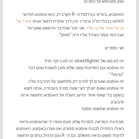
ענק ומטופש על הפנים.
האופנוע, בוודאי בגירסת ה- R הקרבית, הוא אופנוע חוליגני
לחלוטין בכל רמ"ח איבריו. אין דרך אחרת לתאר אותו. ו
יעיד על
כך כל אחד שרכב עליו
. אני זוכר שהדבר הראשון שאביעד
אברהמי אמר כשירד עליו היה "פאק!".
אני מסכים.
זה לא סוג של streetfighter. זה לא נייקד רגיל.
זה אופנוע עם הפרעות קשב שלא מוכן לעשות שום דבר
"נורמלי".
זה אופנוע שגורם לך לחייך רק מלחשוב על הרכיבה עליו.
זה אופנוע שאם יש לך חצי שעה פנויה בעבודה, אתה תצא
בשקט בלי שאף אחד ירגיש, תעלה על האופנוע ותעשה איזה
סיבובון.
זה אופנוע שפשוט ממכר.
מבחינת המראה, למרות שלא פעם אמרו לי שהאופנוע נראה
כאילו התחילו לבנות אופנוע ספורט ואז עצרו באמצע, האופנוע
לדעתי פשוט נראה מושלם. גם ה- R וגם הרגיל, נותנים הרגשה