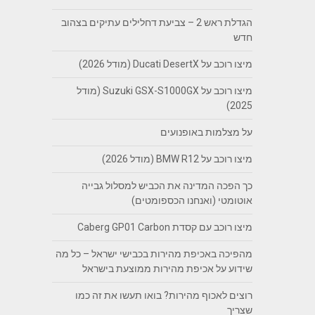
הגדלת ראש 2 – צביעת דחלילים עתיקים בצהוב
חדש
מיצו רוכב על Ducati DesertX (מודל 2026)
מיצו רוכב על Suzuki GSX-S1000GX (מודל
2025)
על מצלמות באופנועים
מיצו רוכב על BMW R12 (מודל 2026)
כך הפכה המדינה את הכביש למסלול גבייה
אוטומטי (ואנחנו הכספומטים)
מיצו רוכב עם קסדת Caberg GP01 Carbon
מהפיכה באכיפת מהירות בכבישי ישראל – כל מה
שידוע על אכיפת מהירות ממוצעת בישראל
רוצים לאכוף מהירות? בואו תעשו את זה כמו
שצריך