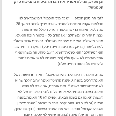
וכן אפגע, אני לא אטריד את חברת הביטוח בתביעות סרק
קטנוניות"
.
לגבי החיסכון הכספי – יש כל מיני חוכמולוגים שמראים לנו
טבלאות אקסל ומנסים להסביר שאדם צריך לרכוב במשך 25
שנה ללא תאונות כדי שהביטוח המוזל הכולל השתתפות
עצמית יהיה לו "משתלם". אז קודם כל – ביטוח חובה הוא לא
מוצר משתלם. הוא אף פעם לא משתלם, זה כסף אבוד שהולך
לפח כל שנה (בדיוק כמו ביטוח חיים ריסק). המקרה היחיד שבו
הוא "משתלם" הוא כשמתרחש אירוע ביטוחי, וזה משהו שאף
אחד מאיתנו לא שואף אליו (כמו שאנחנו לא שואפים למות
ולהרוויח על ביטוח החיים שלנו).
שנית, תאונת דרכים איננה אירוע סינגולרי, ואי התרחשותה של
תאונת דרכים בשנה X איננה פרמטר ואיננה ערובה לכך שהיא
לא תתרחש שוב בשנה Y. זאת אומרת, אם אדם לא עשה
תאונה בשנה הנוכחית לא אומר כלום לגבי הסיכויים שלו לא
לעשות תאונה גם בשנה הבאה, ואפילו לא 10 תאונות בשנה
הבאה (זה לא הגיוני שזה יקרה, אבל מי שראה "מונטי פייתון
והגביע הקדוש" זוכר בוודאי את האביר השחור…). כך גם הפוך,
והתרחשותה של תאונה (בהנחה שהיא לא קטלנית עבור