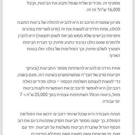
מסעיף זה. מכירים שליח שנפל ותבע את הביטוח, וקיבל
16,000 ש"ח? זה זה.
מכיוון שמטרת הרוכבים היא להביא להוזלה של ביטוח החובה
לכולנו, אחת הדרכים לעשות את זה (פרט לשריפת צמיגים
וחסימת כבישים שלא ממש מביאה לשום תוצאה) היא להבין
ולהפנים שאם כולנו כציבור נתבע פחות, כך חברת הביטוח
תצטרך לשלם פחות, וכך הפוליסות של כולנו יוזלו בטווח
הארוך.
אחת הדרכים להביא להפחתת מספר התביעות (ובעיקר
תביעות סרק של חבר'ה שמשתמשים בשיטה הזו, פעם בשנה,
כדי לעשות לעצמם השלמת הכנסה – וכולנו מכירים כאלה
רוכבים) היא לאפשר לרוכבים את האפשרות לקנות ביטוח
מוזל, ביטוח הכולל השתתפות עצמית בסך 25,000 ש"ח ו- 7
ימי עבודה.
הנחת העבודה היא שככל שיותר רוכבים ירכשו את הפוליסה
המוזלת, כך יקטנו מספר תביעות הסרק שמהוות כיום את רוב
הכסף הגדול שחברת הביטוח משלמת על תביעות. יחד עם
זאת, מי שבאמת עשה תאונה קשה וממילא הפיצויים