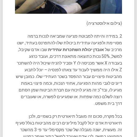
(צילום אילוסטרציה)
2. במידה והיתה למבוטח פציעה שמביאה לנכות ברמה
מסויימת ולפגיעה עתידית ביכולת שלו להתפרנס בעתיד, ישנו
מרכיב של
אובדן יכולת השתכרות עתידית
שבו אדם שקיבל,
למשל, 50% נכות כתוצאה מתאונת דרכים, ועובד כרגע
בעבודה X אשר מכניסה לו Y וסביר להניח שיכול היה להשתכר
Z אילו היה ממשיך לעבוד עד צאתו לפנסיה – יוכל לתבוע
מהביטוח פיצויים עבור ההפסד בשכר העתידי שלו. כמובן שיש
דיונים לגבי מהות הפגיעה, אחוזי הנכות, וכמה פיצוי באמת
מגיע לו, ובד"כ זה מגיע לויכוח עם חברת הביטוח שמן הסתם
רוצה לשלם כמה שפחות. או שמגיעים לפשרה, או שעוברים
דרך בית משפט.
בכל מקרה, סכום זה מוגבל תיאורטית רק בשמיים, ולכן
תיאורטית אדם יכול לקבל מיליונים רבים מהביטוח בגלל סעיף
זה. מעשית, ישנה מגבלה של שכר מקסימלי עד פי 3 מהשכר
הממוצע במשק. לכן אדם שעובד למשל בתור שומר בחניון