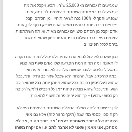
שמגיעים לו גבוהים מ- 25,000 ש"ח, יתבע, ויקבל את מה
שמגיע לו בניכוי אותה השתתפות עצמית. לדוגמה, אדם
שנפגע והפך ל- 100% נכה לשארית חייו, מן הסתם יקבל
פיצויים הרבה יותר גבוהים מאשר אדם שפרק כתף. לכן, אותו
אדם יקבל מן הסתם פיצויים גבוהים מאוד, ואותה השתתפות
עצמית היא בגדר תשלום סביר והגיוני כיוון שהוא מתגמד
ביחס לכלל הפיצויים.
נכון שאדם לא יכול לנבא את העתיד ולא יכול לצפות אם תקרה
לו תאונה, ומה תהיה רמת הפגיעה שלו. אדם שעף מאופנוע
במסלול בליסטי לעבר שמשה של רכב לא בוחר איפה ואיך
וכמה להיפגע. אבל, ההנחה היא שככל שהרוכב ותיק יותר, ככל
שהוא בעל ניסיון רכיבה, ככל שהוא מיומן יותר, ככל שהוא רוכב
רגוע יותר, ככל שהוא מבלה פחות זמן על הכביש (למשל רכיבה
רק בסופי שבוע) – כך הוא יהיה פחות חשוף לתאונות.
לכן רכישת פוליסה מוזלת הכוללת השתתפות עצמית היא לא
רק חיסכון כספי מדי שנה (תיכף נחזור לזה) אלא גם
מעין
הצהרה של הרוכב שאומרת בעצם "אני רוכב בטוח, אני לא
מסתכן, אני מאמין שאני לא ארצה לתבוע, ואם יקרה משהו