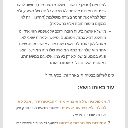
לפיצויים (מכאן גם יגזרו תשלומי הפרמיות). חשוב לדעת
שביטוח תאונות אישיות לא מכסה כל סוג של פגיעה, ולא
יכול למלא את החסר בצורה מושלמת (דהיינו – זה לא
במקום ביטוח חובה אלא כהשלמה).
מי שלא עושה ביטוח חובה ורוכב על אופנוע הוא אידיוט
מוחלט, דביל גמור, מטומטם וטיפש, ולמרות שאני לא
מאחל לאף אחד להיפגע בשום צורה – אני מקווה שיום
אחד הוא יגלה עד כמה המעשה שלו היה חמור, כי הוא
פוגע בטמטום שלו לא רק בעצמו, אלא גם במשפחתו,
באהובים שלו, ובכל מי שסובב אותו.
סעו לשלום בבטיחות, באחריות, ובכיף גדול.
עוד באותו נושא:
מניפולציה של האוצר – מחירי הביטוח ירדו, אבל לא
לכולם ולא בשיעור שציפינו
כשלושה חודשים לאחר שחוק תיקון
פקודת ביטוח רכב מנועי עבר...
החזירות של חברות הביטוח
בהמשך לפוסט הזה ולפוסט הזה