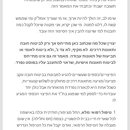
תשובה ישבתי וכתבתי את המאמר הזה.
שימו לב, זה הולך להיות ארוך, אז מי שצריך אמל"ק ומי שממש
קשה לו, דלגו למטה. מי שכן יקרא, אני מקווה שיוכל לקבל כמה
תובנות למי שרוצה להבין איך הסיפור הזה עובד.
יצויין שכל מה שכתוב כאן מתייחס אך ורק לביטוח חובה
ותאונות דרכים. לא מקיף, לא צד ג', ולא ביטוח לאומי או
תביעות של תאונות עבודה. מאמר זה גם אינו מתייחס
לביטוח תאונות אישיות, שראוי להתעכב עליו בפוסט נפרד.
הפיצויים/כספים שעשויים להגיע למבוטח בביטוח חובה עקב
פציעה/פגיעה מתאונת דרכים מחולקים לשלוש קטגוריות,
כשכל אחת היא לכאורה נפרדת מהאחרות אבל כולן יחד
עובדות כדי לספק למי שנפגע בת"ד את הפיצוי הכספי המגיע
לו:
1.
טיפול רפואי מלא
, החל מציפורן חודרנית וכלה באישפוז
לכל שארית חייו בבית לוינשטיין, כצמח (חס וחלילה). אין שום
מגבלה על הטיפול הרפואי, ואדם יקבל את כל הטיפול הנדרש