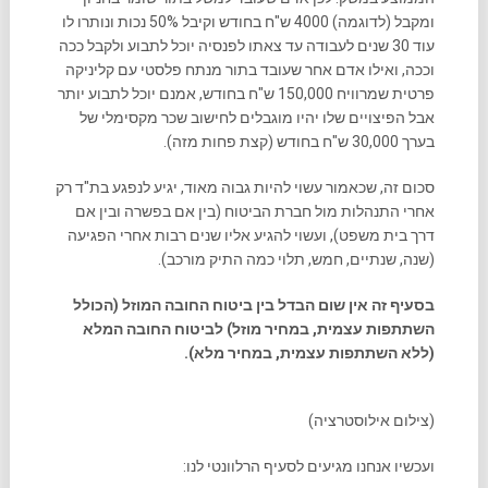
ומקבל (לדוגמה) 4000 ש"ח בחודש וקיבל 50% נכות ונותרו לו
עוד 30 שנים לעבודה עד צאתו לפנסיה יוכל לתבוע ולקבל ככה
וככה, ואילו אדם אחר שעובד בתור מנתח פלסטי עם קליניקה
פרטית שמרוויח 150,000 ש"ח בחודש, אמנם יוכל לתבוע יותר
אבל הפיצויים שלו יהיו מוגבלים לחישוב שכר מקסימלי של
בערך 30,000 ש"ח בחודש (קצת פחות מזה).
סכום זה, שכאמור עשוי להיות גבוה מאוד, יגיע לנפגע בת"ד רק
אחרי התנהלות מול חברת הביטוח (בין אם בפשרה ובין אם
דרך בית משפט), ועשוי להגיע אליו שנים רבות אחרי הפגיעה
(שנה, שנתיים, חמש, תלוי כמה התיק מורכב).
בסעיף זה אין שום הבדל בין ביטוח החובה המוזל (הכולל
השתתפות עצמית, במחיר מוזל) לביטוח החובה המלא
(ללא השתתפות עצמית, במחיר מלא).
(צילום אילוסטרציה)
ועכשיו אנחנו מגיעים לסעיף הרלוונטי לנו: