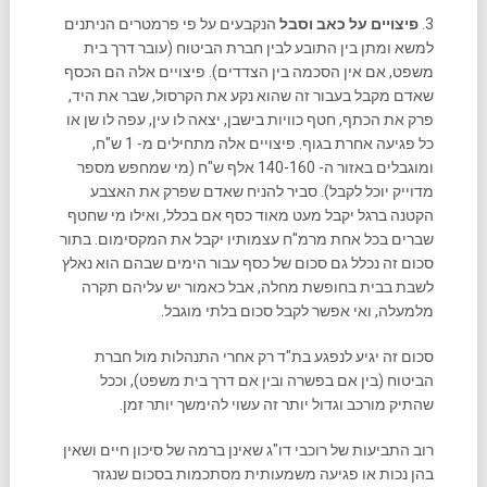
3.
פיצויים על כאב וסבל
הנקבעים על פי פרמטרים הניתנים
למשא ומתן בין התובע לבין חברת הביטוח (עובר דרך בית
משפט, אם אין הסכמה בין הצדדים). פיצויים אלה הם הכסף
שאדם מקבל בעבור זה שהוא נקע את הקרסול, שבר את היד,
פרק את הכתף, חטף כוויות בישבן, יצאה לו עין, עפה לו שן או
כל פגיעה אחרת בגוף. פיצויים אלה מתחילים מ- 1 ש"ח,
ומוגבלים באזור ה- 140-160 אלף ש"ח (מי שמחפש מספר
מדוייק יוכל לקבל). סביר להניח שאדם שפרק את האצבע
הקטנה ברגל יקבל מעט מאוד כסף אם בכלל, ואילו מי שחטף
שברים בכל אחת מרמ"ח עצמותיו יקבל את המקסימום. בתור
סכום זה נכלל גם סכום של כסף עבור הימים שבהם הוא נאלץ
לשבת בבית בחופשת מחלה, אבל כאמור יש עליהם תקרה
מלמעלה, ואי אפשר לקבל סכום בלתי מוגבל.
סכום זה יגיע לנפגע בת"ד רק אחרי התנהלות מול חברת
הביטוח (בין אם בפשרה ובין אם דרך בית משפט), וככל
שהתיק מורכב וגדול יותר זה עשוי להימשך יותר זמן.
רוב התביעות של רוכבי דו"ג שאינן ברמה של סיכון חיים ושאין
בהן נכות או פגיעה משמעותית מסתכמות בסכום שנגזר