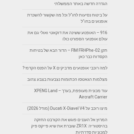
הגדרה חדשה באתר הממשלתי
על ביטוח נסיעות לחו"ל וכל מה שקשור להשכרת
אופנועים בחו"ל
916 – האופנוע ששינה את דוקאטי ואולי גם את
עולם אופנועי הספורט כולו
תקן FIM FRHPhe-02 – הדור הבא של בטיחות
הקסדות כבר כאן
למה רוכבי אופנועים מדביקים X על הפנס הקדמי?
מצלמות הגאטסו הכתומות נצבעות בצבע צהוב
עוד מכונית מעופפת, בערך – XPENG Land
Aircraft Carrier
מיצו רוכב על Ducati X-Diavel V4 (מודל 2026)
המרוץ אל העננים פוגש את הקורבט החזקה
בהיסטוריה: ZR1X שוברת את שיא פייקס פיק
למכוניות סדרתיות