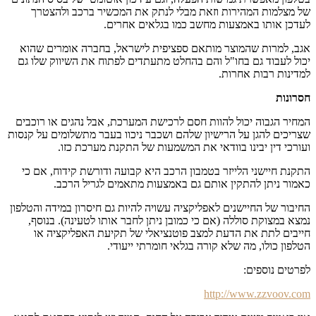
צלמות המהירות וזאת מבלי לנתק את המכשיר ברכב ולהצטרך
ן אותו באמצעות מחשב כמו בגלאים אחרים.
 למרות שהמוצר מותאם ספציפית לישראל, בחברה אומרים שהוא
 לעבוד גם בחו"ל והם בהחלט מתעתדים לפתוח את השיווק שלו גם
נות רבות אחרות.
נות
ר הגבוה יכול להוות חסם לרכישת המערכת, אבל נהגים או רוכבים
כים להגן על הרישיון שלהם ושכבר ניכוו בעבר מתשלומים על קנסות
כי דין יבינו בוודאי את המשמעות של התקנת מערכת כזו.
ת חיישני הלייזר בטמבון הרכב היא קבועה ודורשת קידוח, אם כי
ר ניתן להתקין אותם גם באמצעות מתאמים לגריל הרכב.
ור של החיישנים לאפליקציה עשויה להיות גם חיסרון במידה והטלפון
 במצוקת סוללה (אם כי כמובן ניתן לחבר אותו לטעינה). בנוסף,
ים לתת את הדעת למצב פוטנציאלי של תקיעת האפליקציה או
ון כולו, מה שלא קורה בגלאי חומרתי ייעודי.
ים נוספים:
http://www.zzvoov