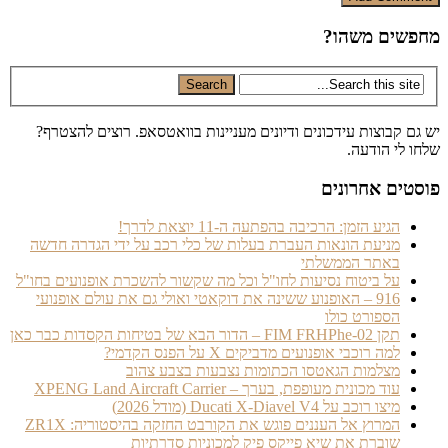
שים משהו?
ם קבוצות עידכונים ודיונים מעניינות בוואטסאפ. רוצים להצטרף?
 לי הודעה.
טים אחרונים
הגיע הזמן: הרכיבה בהפתעה ה-11 יוצאת לדרך!
מניעת הונאות העברת בעלות של כלי רכב על ידי הגדרה חדשה
באתר הממשלתי
על ביטוח נסיעות לחו"ל וכל מה שקשור להשכרת אופנועים בחו"ל
916 – האופנוע ששינה את דוקאטי ואולי גם את עולם אופנועי
הספורט כולו
תקן FIM FRHPhe-02 – הדור הבא של בטיחות הקסדות כבר כאן
למה רוכבי אופנועים מדביקים X על הפנס הקדמי?
מצלמות הגאטסו הכתומות נצבעות בצבע צהוב
עוד מכונית מעופפת, בערך – XPENG Land Aircraft Carrier
מיצו רוכב על Ducati X-Diavel V4 (מודל 2026)
המרוץ אל העננים פוגש את הקורבט החזקה בהיסטוריה: ZR1X
שוברת את שיא פייקס פיק למכוניות סדרתיות