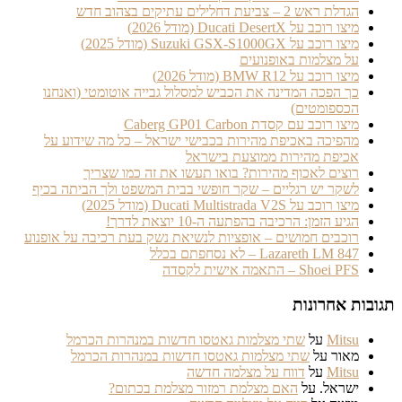
הגדלת ראש 2 – צביעת דחלילים עתיקים בצהוב חדש
מיצו רוכב על Ducati DesertX (מודל 2026)
מיצו רוכב על Suzuki GSX-S1000GX (מודל 2025)
על מצלמות באופנועים
מיצו רוכב על BMW R12 (מודל 2026)
כך הפכה המדינה את הכביש למסלול גבייה אוטומטי (ואנחנו
הכספומטים)
מיצו רוכב עם קסדת Caberg GP01 Carbon
מהפיכה באכיפת מהירות בכבישי ישראל – כל מה שידוע על
אכיפת מהירות ממוצעת בישראל
רוצים לאכוף מהירות? בואו תעשו את זה כמו שצריך
לשקר יש רגליים – שקר חופשי בבית המשפט ולך הביתה בכיף
מיצו רוכב על Ducati Multistrada V2S (מודל 2025)
הגיע הזמן: הרכיבה בהפתעה ה-10 יוצאת לדרך!
רוכבים חמושים – אופציות לנשיאת נשק בעת רכיבה על אופנוע
Lazareth LM 847 – לא נסחפתם בכלל
Shoei PFS – התאמה אישית לקסדה
בות אחרונות
Mitsu
על
שתי מצלמות גאטסו חדשות במנהרות הכרמל
מאור
על
שתי מצלמות גאטסו חדשות במנהרות הכרמל
Mitsu
על
דווח על מצלמה חדשה
ישראל.
על
האם מצלמת רמזור מצלמת בכתום?