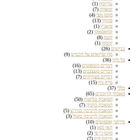
טריומף
(1)
ימאהה
(7)
מוטו גוצי
(4)
סוזוקי
(13)
פיאג'יו
(1)
קוואסאקי
(2)
קטמ
(8)
קימקו
(1)
כבישים
(26)
מה שרואים על הכביש
(9)
כל מיני
(36)
דברים מטופשים
(16)
דברים מעצבנים
(13)
דברים מצחיקים
(7)
פייק ניוז
(15)
כללי
(37)
מאבקי הרוכבים
(65)
המאבק בביטוח
(50)
המאבק בחניה
(7)
המאבק לרכיבה בנת"צ
(5)
המאבק לרכיבה בשול
(3)
מירוצי אופנועים
(10)
האי מאן
(1)
מוטו ג'י פי
(2)
פייקס פיק
(7)