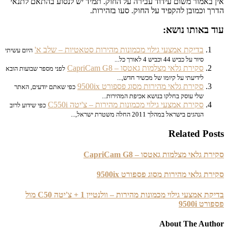
באמור משום עידוד עבירה על החוק. תמיד יש לנסוע בהתאם לתנאי
 וכמובן להקפיד על החוק. סעו בזהירות.
 באותו נושא:
בדיקת אמצעי גילוי מכמונות מהירות סטאטיות – שלב א'
היום עשיתי
סיור על כביש 44 וכביש 4 לאורך כל...
סקירת גלאי מצלמות גאטסו – CapriCam G8
לפני מספר שבועות הובא
לידיעתי על קיומו של מכשיר חדש,...
סקירת גלאי מהירות מסוג פספורט 9500ix
כפי שאתם יודעים, האתר
שלי עוסק בחלקו בנושא אכיפת המהירות...
סקירת אמצעי גילוי מכמונות מהירות – צ'יטה C550i
כפי שידוע לרוב
הנהגים בישראל במהלך 2011 החלה משטרת ישראל,...
Related Po
 גלאי מצלמות גאטסו – CapriCam G8
 גלאי מהירות מסוג פספורט 9500ix
בדיקת אמצעי גילוי מכמונות מהירות – וולנטיין 1 + צ'יטה C50 מול
 9500i
About The Au