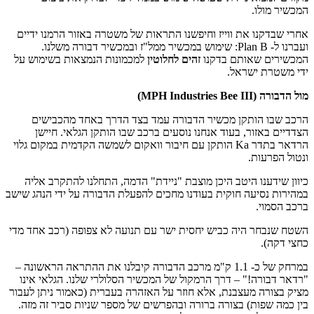
יר מולו.
 שבדקנו את ווייז וחיפשנו התראות של משטרה באזור הרמנו ידיים
ועברנו ל- Plan B: שימוש במכשיר ממל"ז ובמכשיר דבורה משלנו.
ירים שאותם בדקנו
זהים לחלוטין
למכמונות הנמצאות בשימוש על
משטרת ישראל.
(MPH Industries Bee III)
 שבו הותקן מכשיר הדבורה עמד בצד הדרך באחד מהכבישים
יים באזור, בעוד אנחנו נוסעים ברכב שבו הותקן הגלאי. חיישן
הרדאר בתדר Ka הותקן עם חיבור וואקום לשמשה הקדמית במקום גלוי
ל הפרעות.
ן שידענו היטב היכן מוצבת "ניידת" הדמה, התחלנו להתקרב אליה
רות נסיעה חוקית בעודנו מחכים להפעלת הדבורה על ידי הנהג שישב
 הסמוי.
 שנבחר היה כביש יחסית ישר עם תנועה לא צפופה (רכב אחד מדי
 דקה).
במרחק של כ- 1.1 ק"מ מרכב הדבורה קיבלנו את ההתראה הראשונה –
ר דבורה!" – דרך הרמקול של המכשיר הסלולרי שלנו. הגלאי אינו
 בצורה מעצבנת, אלא חוזר על האזהרה בעברית (כאמור ניתן לעבור
כמה שפות) בצורה ברורה ובהפרשים של מספר שניות סביר זה מזה.