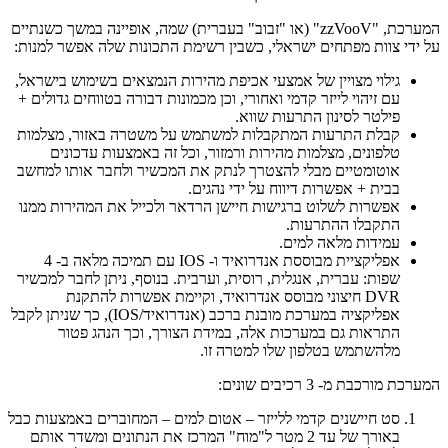
המערכת, "zzVooV" (או "זבוב" בעברית) שמה, אופיינה במשך כשנתיים
די צוות מפתחים ישראלי, כשבין רשימת התכונות שלה אפשר למנות:
גילוי מצויין של אמצעי אכיפת מהירות הנמצאים בשימוש בישראל,
עם זיהוי לייזר קדמי ואחורי, וכן מכמונות דבורה בטווחים גדולים +
פילטר לסינון התרעות שווא.
קבלת התרעות המתקבלות למשתמש על משטרה באזור, מצלמות
טלפונים, מצלמות מהירות ורמזור, וכל זה באמצעות עדכונים
אוטומטיים מבלי להצטרך לנתק את המכשיר ולחבר אותו למחשב
בבית + אפשרות דיווח על ידי נהגים.
אפשרות לשלוט ברגישות חיישן הרדאר ולכייל את המהירות ממנו
התקבלו ההתרעות.
עמידות מלאה למים.
אפליקציית מבוססת אנדרואיד ו- IOS עם תמיכה מלאה ב- 4
שפות: עברית, אנגלית, רוסית, וערבית. בנוסף, ניתן לחבר למכשיר
DVR חיצוני מבוסס אנדרואיד, וקיימת אפשרות להתקנת
אפליקציה במערכת מובנת ברכב (אנדרואיד/IOS), כך שניתן לקבל
התראות גם במערכות אלה, במידת הצורך, וכך הנהג פטור
מלהשתמש בטלפון שלו למטרה זו.
מורכבת מ- 3 רכיבים שונים:
סט חיישנים קדמי ללייזר – אטום למים – המחוברים באמצעות כבל
באורך של עד 2 מטר ל"מוח" המרכז את הנתונים ומשדר אותם