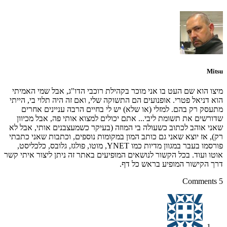
M
 הוא שם העט בו אני מוכר בקהילת רוכבי הדו"ג, אבל שמי האמיתי
דניאל פטרי. אופנועים הם התשוקה שלי, ואם זה היה תלוי בי, הייתי
ק רק בהם. למזלי (או שלא) יש לי בחיים הרבה עניינים אחרים
שים את תשומת ליבי... אתם יכולים למצוא אותי פה, אבל מכיוון
 אוהב לכתוב כשעולה בי המוזה (בעיקר כשמעצבנים אותי, אבל לא
 אז יוצא שאני גם כותב המון במקומות נוספים, וכתבות שאני כתבתי
פורסמו בעבר במגוון מדיות כמו YNET, מוטו, פולגז, גלובס, כלכליסט,
 ועוד. בכל הקשור לנושאים המופיעים באתר זה ניתן ליצור איתי קשר
הקישור המופיע בראש כל דף.