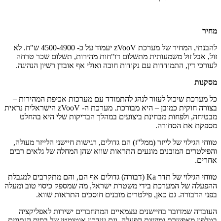
להבנתי, המחיר של מערכת zVooV יעמוד על כ- 4500-4900 ש"ח. לא
 אבל זול משמעותית מתשלום דו"חות מהירות, תשלום שכר טרחה
כי דין, התמודדות עם נקודות חובה ואולי אף אובדן רשיון הנהיגה.
ות
ערכת שיכול לעזור לנהג להתמודד עם מערכות אכיפת המהירות –
בצורה חוקית כמובן – היא מבורכת. מערכת ה- zVooV הישראלית נראית
חה, ולפחות מבחינת ביצועים במהלך הבדיקות שלי היא בהחלט
ת את הסחורה.
י הגילוי של לייזר (ממל"ז) הם גדולים, רגישות חיישני הלייזר מעולה,
לטרים המובנים מונעים התראות שווא שהן המחלה של גלאים רבים
ם.
טווחי הגילוי של תדר Ka (דבורה) גדולים אף הם, והם מתקרבים למגבלת
לה של המערכת בידי משטרת ישראל, מה שמספק כיסוי טוב ומעלה
 הדבורה. גם כאן, פילטרים מובנים חוסכים התראות שווא.
דה שמדובר בחיישנים עצמאיים המתחברים ישירות לאפליקציה
ון מאפשרת גמישות הפעלה, וגם עידכון אוטומטי של בסיס הנתונים