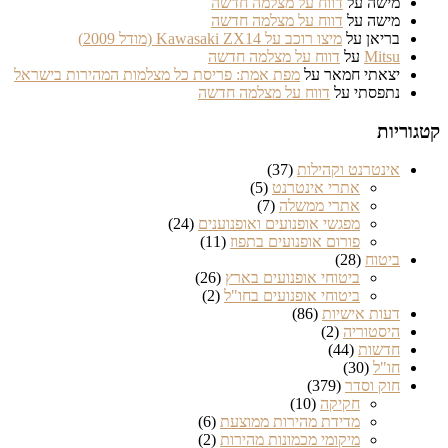
מישה
על
דווח על מצלמה חדשה
מישה
על
דווח על מצלמה חדשה
בריאן
על
מיצו רוכב על Kawasaki ZX14 (מודל 2009)
Mitsu
על
דווח על מצלמה חדשה
יצאתי חמאר
על
מפת אמת: פריסת כל מצלמות המהירות בישראל
נתפסתי
על
דווח על מצלמה חדשה
ריות
אינטרנט וקהילות
(37)
אתרי אינטרנט
(5)
אתרי ממשלה
(7)
מפגשי אופנועים ואופנוענים
(24)
פורום אופנועים בתפוז
(11)
ביטוח
(28)
ביטוחי אופנועים בארץ
(26)
ביטוחי אופנועים בחו"ל
(2)
דעות אישיות
(86)
היסטוריה
(2)
חדשות
(44)
חו"ל
(30)
חוק וסדר
(379)
חקיקה
(10)
מדידת מהירות ממוצעת
(6)
מיקומי מכמונות מהירות
(2)