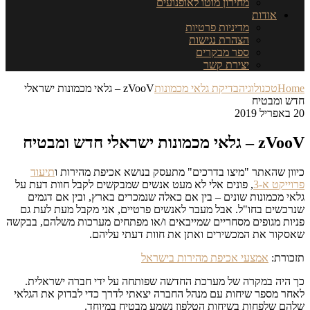
מחירון מוטו לאופנועים
אודות
מדיניות פרטיות
הצהרת נגישות
ספר מבקרים
יצירת קשר
H
טכנולוגיה
בדיקת גלאי מכמונות
zVooV – גלאי מכמונות ישראלי
ומבטיח
כמונות ישראלי חדש ומבטיח
ן שהאתר "מיצו בדרכים" מתעסק בנושא אכיפת מהירות ו
תיעוד
יקט א-3
, פונים אלי לא מעט אנשים שמבקשים לקבל חוות דעת על
 מכמונות שונים – בין אם כאלה שנמכרים בארץ, ובין אם דגמים
שים בחו"ל. אבל מעבר לאנשים פרטיים, אני מקבל מעת לעת גם
ת מגופים מסחריים שמייבאים ו/או מפתחים מערכות משלהם, בבקשה
ור את המכשירים ואתן את חוות דעתי עליהם.
רת:
אמצעי אכיפת מהירות בישראל
יה במקרה של מערכת החדשה שפותחה על ידי חברה ישראלית.
 מספר שיחות עם מנהל החברה יצאתי לדרך כדי לבדוק את הגלאי
 שלפחות בשיחות הטלפון נשמע מבטיח במיוחד.