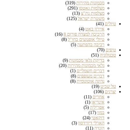
מכמונות מהירות
(319)
מצלמות גאטסו
(291)
מצלמות נת"צ
(13)
משטרת ישראל
(125)
טיולים
(41)
איירון באט
(4)
הרכיבה למצדה פורום 8
(16)
טיולי אופנועים בחו"ל
(8)
רכיבה בהפתעה
(5)
טיפים
(70)
טכנולוגיה
(51)
בדיקת גלאי מכמונות
(9)
גלאי מכמונות מהירות
(20)
דברים חשמליים
(1)
דברים מעופפים
(8)
נהיגה אוטונומית
(8)
טל שביט
(19)
יצרנים
(106)
אחרים
(11)
אינדיאן
(1)
אפריליה
(5)
במוו
(17)
דוקאטי
(24)
הארלי דיווידסון
(3)
הונדה
(11)