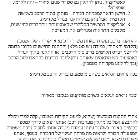
לאפליקציה. ניתן להתקין גם סט חיישנים אחורי – זהה לקדמי,
אופציונלי.
חיישן רדאר למכמונת דבורה – מותקן בתוך הרכב בשמשה
הקדמית, אבל ניתן גם להתקנה בגריל מקדימה.
אפליקציה במכשיר הסלולרי שבאמצעותה מתחברים לחיישנים,
מקבלים התראות ומנהלים את המערכת.
נה ברכב נעשית באחת משתי דרכים: או קדיחה של הטמבון
מי והאחורי, במידה ויש סט מלא) והתקנת החיישנים בתוכו בדומה
שני רברס הקיימים ברוב סוגי הרכבים, או התקנה בתוך הגריל
עות סט מתאמים שאותם ניתן לחבר בברגים בהתאם לסוג הרכב
 להימנע מקדיחה בטמבון).
נראים הגלאים כשהם מוטמעים בגריל הרכב מקדימה:
 נראים הגלאים כשהם מותקנים בטמבון מאחור:
 התקנת המכשיר (שהיא, למעט הקידוח בטמבון, קלה למדי ויכולה
צע אצל כל מתקין מערכות רכב) אנחנו יוצאים לדרך למספר
ים באזור, כשלנגד עינינו עומדת מטרה אחת: לתפוס ניידת משטרה
ילה דבורה ולראות מה מרחק הגילוי של הדבורה. בנוסף, אנחנו
ים למצוא ניידת שעושה שימוש בממל"ז כדי לבדוק את ביצועי