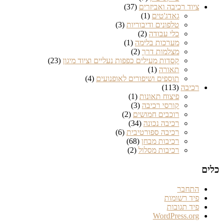
ציוד רכיבה ואביזרים
(37)
גאדג'טים
(1)
טלפונים ודיבוריות
(3)
כלי עבודה
(2)
מערכות בלימה
(1)
מצלמות דרך
(2)
קסדות מעילים כפפות נעליים וציוד מיגון
(23)
תאורה
(1)
תוספים ושיפורים לאופנועים
(4)
רכיבה
(113)
פיצוח תאונות
(1)
קורסי רכיבה
(3)
רוכבים חמושים
(2)
רכיבה נכונה
(34)
רכיבה ספורטיבית
(6)
רכיבות מבחן
(68)
רכיבות מסלול
(2)
ם
התחבר
פיד רשומות
פיד תגובות
WordPress.org