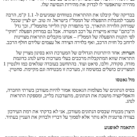
ה שתאפשר לו לבדוק את מהירות הנסיעה שלו.
בבדיקה שלי קיבלנו את ההתראות בטווחים שמגיעים ל- 1.1 ק"מ, הרבה
 למגבלות ההפעלה של הממל"ז בישראל. זה טוב. יש לציין שככל
ק הלזירה התארך, כך מתפזרת קרן הלייזר מהממל"ז, וכך גדל
ם" שהיא מייצרת על רכב המטרה. אבל גם במרחק הפעלה "חוקי"
תקנות ההפעלה של הממל"ז – אנחנו מקבלים התראות מצויינות
ב כל חזית הרכב, ואף בלזירה הצידה אל עצמים שלידם חולף הרכב.
ות
: אחד היתרונות הגדולים של המערכת הוא בסינון מצויין של
ות שווא המתקבלות מרכבים בעלי מערכות סיוע לנהג כדוגמת
מזדה, סקודה, וולבו, סיאט ועוד. בהתחשב בעובדה שגלאים כמו וולנטיין 1
יינים כושלים במשימה זו, מערכת זו מבטיחה וגם מקיימת. סחטיין.
גאטסו
 הנתונים של מצלמות הגאטסו אמור להיות מעודכן בשרתי החברה,
ליקציה מושכת את הנתונים, מתעדכנת בלייב, ומספקת התראות
.
ן מבטיח שבסיס הנתונים מעודכן, אני לא בדקתי את רמת העידכון
ה פרטנית ולא נותר אלא לסמוך על דבריו ולבדוק את העניין בעתיד.
ה לאופנוע