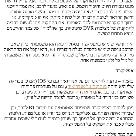
כת יכולה להיות מותקנת על אופנוע בקלות רבה, אבל עדיין דורשת
עבודת חיווט וחיבור חשמל. עם זאת, בניגוד לרכב, את צמד חיישני
זר ניתן להתקין כך שאחד יהיה מופנה קדימה, והשני מופנה אחורה.
ן הרדאר לטובת הדבורה יכול להיות מותקן אף הוא מקדימה, או
 הקוקפיט בהתאם לסוג האופנוע. את ההתקנה ניתן לעשות בדומה
להתקנות של מצלמות DVR טיפוסיות, כך שה"מוח" של צמד החיישנים
 מתחת למושב.
ון של שימוש באפליקציה בסלולרי כאן הוא משמעותי, כיוון שאם
הרוכב עושה שימוש בקסדה בעלת דיבורית BT, הוא יקבל את ההתראות
כהודעה מתפרצת ברמקולים שבקסדה. זהו ללא ספק יתרון משמעותי
ול כל גלאי מכמונות אחר.
קציה
כאמור – ניתנת להתקנה גם על אנדרואיד וגם על IOS (אם כי בבדיקה
היא היתה
מותקנת על אנדרואיד
), וגם על מערכות פתוחות
קנות ברכב. אהבתי את ההתממשקות עם ווייז וגוגל מפות, וכן
רים כמו דיווח על משטרה (בדומה לפיצ'ר הדיווח של ווייז).
ניתן להגדיר באפליקציה שתיפתח אוטומטית עם חיבור BT לרכב, וכן
ד איתה תפתח גם אפליקציית ניווט כמו ווייז או גוגל מפות. חלונית
אה יכולה לצוף על המסך כך שניתן בנתיים לעבור ליישומים אחרים
 לאבד את הפוקוס על האפליקציה.
כמה צילומי מסך: