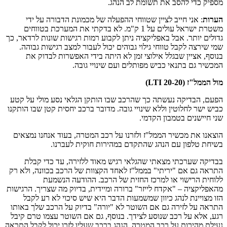
ק כדי להסב את תשומת לב הנהג.
ות
: אני חייב לציין שטווחי ההפעלה של מכמונת הדבורה על ידי
משטרת ישראל עולים על 1 ק"מ. לא בדקתי את המערכת בטווחים
ים יותר. אבל באפליקציה ניתן לקבוע רמות רגישות שונות לרדאר, כך
שירצה לקבל טווחי גילוי גבוהים יכול לעבור למצב רגישות גבוהה.
ף, אציין שבגלל אילוצי זמן לא היתה בידי האפשרות לבדוק את
יר גם בתנאי כביש מפותלים ועם שינויי גובה.
ל"ז (LTI 20-20)
, הבדיקה נעשתה כך שהרכב שבו הותקן הגלאי נסע מולי על קטע
 ישר לחלוטין וללא שינויי גובה. מדובר ברכב יחסית קטן שבו הותקנו
חיישנים בטמבון הקדמי.
נו את מכשיר הממל"ז ולזרנו על רכב המטרה, בעוד אנחנו נמצאים
ת טלפון עם הנהג שהתקדם במהירות חוקית לעברנו.
קה שערכתי מצאתי שהגלאי רגיש מאוד ללזירה, עד כדי קבלת
ה גם אם "יריתי" בממל"ז לאחד הקצוות של הרכב בכוונה, ולא רק
ית הרישוי או למרכז החזית של הרכב. ההודעה הנשמעת
ליקציה – "אקדח לייזר" ברורה ומיידית, בדיוק מה שצריך. הרגישות
מצויינת לנהג כיוון שמשמעות הדבר היא שיש סיכוי לא רע לקבל
ה על לזירה גם אם השוטר לא "יורה" בדיוק על הרכב שלך באותו
 אלא על רכב שנוסע לצידך. בנוסף, גם אם השוטר עצמו טרם קיבל
ת מהירות על רכב המטרה, הנהג ברכב שעליו לזרו יכול לקבל התראה