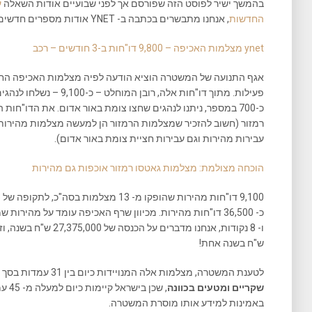
בהמשך ישיר לפוסט הזה שפורסם אך לפני שבועיים אודות השאלה
ע
החדשות
, אנחנו מתבשרים בכתבה ב- YNET אודות מספרים חדשים אותם מפרסמת משטרת ישראל:
ynet מצלמות האכיפה – 9,800 דו"חות ב-3 חודשים – רכב
פעילות. מתוך דו"חות אלה, רו
כ-700 במספר, ניתנו לנהגים שחצו צומת באור אדום. את הדו"ח
רמזור (חשוב להזכיר שמצלמות הרמזור הן למעשה מצלמות מהירות ל
עבירות מהירות וגם עבירות חציית צומת באור אדום).
הוכחה מצולמת: מצלמות גאטסו רמזור אוכפות גם מהירות
ש"ח בשנה אחת!
לטענת המשטרה, מצלמות אלה המנויידות כיום בין 31 עמדות בסך הכל. אבל אנחנו יודעים ש
שקריים ומטעים בכוונה
, שכ
באמינות למידע אותו מוסרת המשטרה.