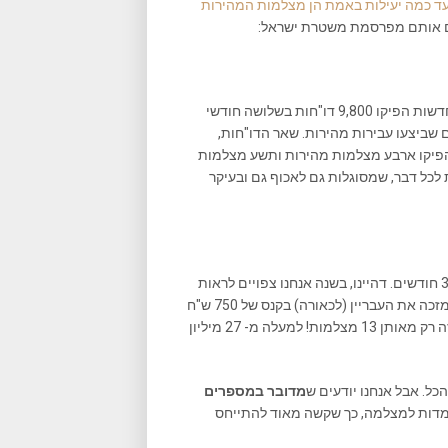
ד כמה יעילות באמת הן מצלמות המהירות
אגף התנועה של המשטרה הוציא הודעה לפיה מצלמות האכיפה החדשות הפיקו 9,800 דו"חות בשלושה חודשי
בן המוחלט – כ-9,100 – נשלחו לנהגים שביצעו עבירות מהירות. שאר הדו"חות,
ות הפיקו ארבע מצלמות מהירות ותשע מצלמות
כל דבר, שמסוגלות גם לאכוף גם ובעיקר
9,100 דו"חות מהירות שהופקו מ- 13 מצלמות בסה"כ, לתקופה של 3 חודשים. דהיינו, בשנה אנחנו צפויים לראות
כ- 36,500 דו"חות מהירות. מכיוון שרף האכיפה עומד על מהירות שמזכה את העבריין (לכאורה) בקנס של 750 ש"ח
ו- 8 נקודות, אנחנו מדברים על הכנסה של 27,375,000 ש"ח בשנה, וזה רק מאותן 13 מצלמות! למעלה מ- 27 מיליון
מדובר במספרים
ן בישראל קיימות כיום למעלה מ- 45 עמדות למצלמה, כך שקשה מאוד להתייחס