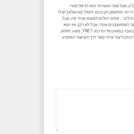
ו"ג, אבל שמי האמיתי הוא דניאל פטרי.
הייתי מתעסק רק בהם. למזלי (או שלא) יש לי
ליבי... אתם יכולים למצוא אותי פה, אבל
ר כשמעצבנים אותי, אבל לא רק), אז יוצא
שאני גם כותב המון במקומות נוספים, וכתבות שאני כתבתי פורסמו בעבר במגוון מדיות כמו YNET, מוטו, פולגז,
 ניתן ליצור איתי קשר דרך הקישור המופיע