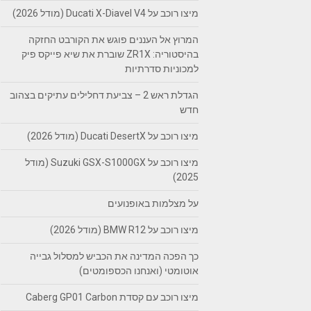
מיצו רוכב על Ducati X-Diavel V4 (מודל 2026)
המרוץ אל העננים פוגש את הקורבט החזקה
בהיסטוריה: ZR1X שוברת את שיא פייקס פיק
למכוניות סדרתיות
הגדלת ראש 2 – צביעת דחלילים עתיקים בצהוב
חדש
מיצו רוכב על Ducati DesertX (מודל 2026)
מיצו רוכב על Suzuki GSX-S1000GX (מודל
2025)
על מצלמות באופנועים
מיצו רוכב על BMW R12 (מודל 2026)
כך הפכה המדינה את הכביש למסלול גבייה
אוטומטי (ואנחנו הכספומטים)
מיצו רוכב עם קסדת Caberg GP01 Carbon