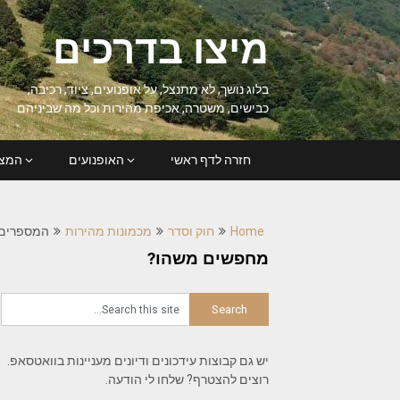
Ski
t
מיצו בדרכים
conten
בלוג נושך, לא מתנצל, על אופנועים, ציוד, רכיבה,
כבישים, משטרה, אכיפת מהירות וכל מה שביניהם
חזרה לדף ראשי
האופנועים
המצל
Home
חוק וסדר
מכמונות מהירות
המספרים 
מחפשים משהו?
יש גם קבוצות עידכונים ודיונים מעניינות בוואטסאפ.
רוצים להצטרף? שלחו לי הודעה.