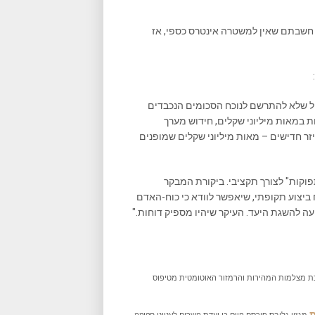
ם חשבתם שאין למשטרה אינטרס כספי, אז
:
ל שלא להתרשם לנוכח הסכומים הנכבדים
במאות מיליוני שקלים, חידוש מערך
ייזר חדישים – מאות מיליוני שקלים שמופנים
וקות" לצורך תקציבי. ביקורת המבקר
 לרשות דוח ביצוע תקופתי, שיאפשר לוודא כי כוח-האדם
ה להשגת היעד. העיקר שיהיו מספיק דוחות."
 מצלמות המהירות והרמזור האוטומטית מטיפוס