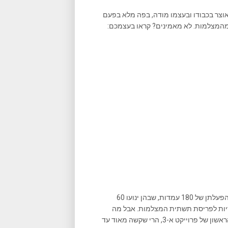
עות אחרונות עולה כי האוצר בכבודו ובעצמו מודה, בפה מלא בפעם
 מהמצלמות. לא מאמינים? קראו בעצמכם:
במשרד לביטחון פנים פרסמו השבוע כי "עד לחודשי הקיץ מתוכננת הפעלתן של 180 עמדות, שבהן ינועו 60
 המקוריות לפריסת תשתית המצלמות. אבל מה
שאנשים שוכחים הוא העובדה שגם אם יהיו רק 60 מצלמות בשלב הראשון של פרוייקט א-3, הרי שקשה מאוד עד