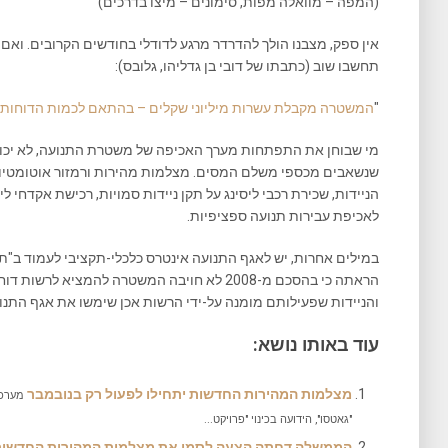
(המפה – מוואלה מפות, סימונים – מיצו בדרכים)
אין ספק, מצבנו הולך להדרדר מרגע לדודלי בחודשים הקרובים. וא
תחשבו שוב (כתבתו של דובי בן גדליהו, גלובס):
"
המשטרה מקבלת עשרות מיליוני שקלים – בהתאם לכמות הדוחות
מי שבוחן את התפתחות מערך האכיפה של משטרת התנועה, לא יכו
שנשאבים מכספי משלם המסים. מצלמות מהירות ורמזור אוטומטיות 
הניידות, שכירת רכבי ליסינג על תקן ניידות סמויות, רכישת אקדחי ל
לאכיפת עבירות תנועה ספציפיות.
במילים אחרות, יש לאגף התנועה אינטרס כלכלי-תקציבי לעמוד ב"תפ
הראתה כי בהסכם מ-2008 לא חויבה המשטרה להמציא
והניידות שפעילותם מומנה על-ידי הרשות אכן שימשו את אגף התנוע
עוד באותו נושא:
מצלמות המהירות החדשות יתחילו לפעול רק בנובמבר
מערכת
"גאטסו", הידועה בכינוי "פרויקט...
הממשלה דחתה הצעה לסמן את מצלמות המהירות החדשות