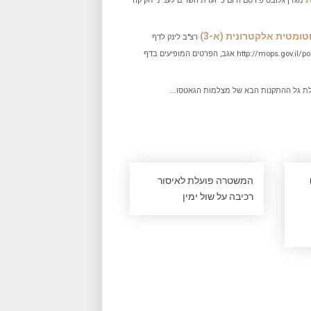
מגזין גלובס פירסם היום כי ועדת השרים לענייני חקיקה
מטית אלקטרונית (א-3)
רצ"ב לינק לדף
הרשמי: http://mops.gov.il/policingandenforcement/safetycamera/pages/a3locations.aspx אגב, הפרטים המופיעים בדף
 גל ההתקנות הבא של מצלמות הגאטסו...
המשטרה פועלת לאיסור
רכיבה על שול ימין